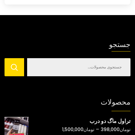
جستجو
محصولات
تراول ماگ دو درب
محدوده
–
تومان
398,000
تومان
1,500,000