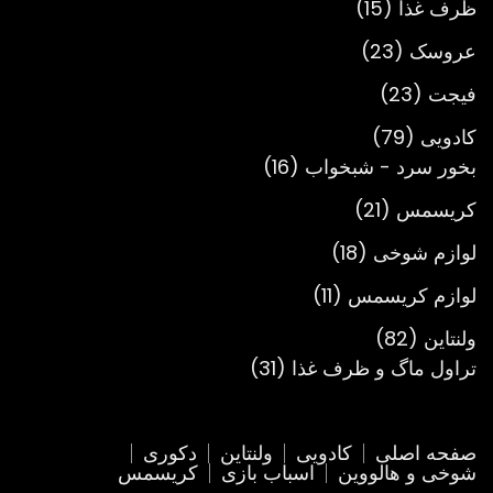
15
ظرف غذا
15
محصول
23
عروسک
23
محصول
23
فیجت
23
محصول
79
کادویی
79
محصول
16
بخور سرد - شبخواب
16
محصول
21
کریسمس
21
محصول
18
لوازم شوخی
18
محصول
11
لوازم کریسمس
11
محصول
82
ولنتاین
82
محصول
31
تراول ماگ و ظرف غذا
31
محصول
صفحه اصلی
کادویی
ولنتاین
دکوری
شوخی و هالووین
اسباب بازی
کریسمس