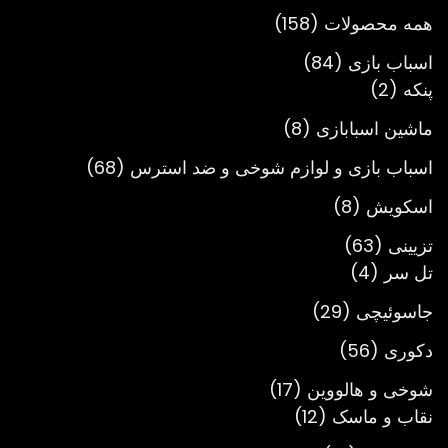
تومان3,900,000
158
همه محصولات
158
محصول
84
اسباب بازی
84
2
محصول
پنکه
2
محصول
8
ماشین اسبابازی
8
محصول
68
اسباب بازی و لوازم شوخی و ضد استرس
68
محصول
8
اسکویش
8
محصول
63
تزیینی
63
4
محصول
تل سر
4
محصول
29
جاسوئیچی
29
محصول
56
دکوری
56
محصول
17
شوخی و هالووین
17
12
محصول
نقاب و ماسک
12
محصول