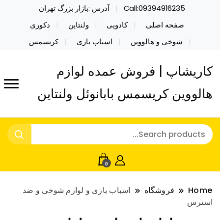
Call:09394916235
آدرس :بازار بزرگ تهران
صفحه اصلی
کادویی
ولنتاین
دکوری
شوخی و هالووین
اسباب بازی
کریسمس
کاریشاپ | فروش عمده لوازم
هالووین کریسمس بابانوئل ولنتاین
0
Home
فروشگاه
اسباب بازی و لوازم شوخی و ضد
استرس