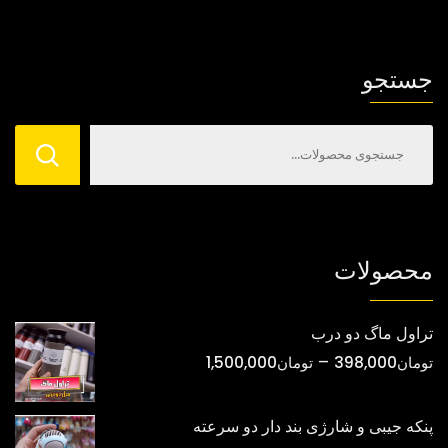
ها
ممکن
ممکن
است
است
در
جستجو
در
صفحه
صفحه
محصول
محصول
انتخاب
انتخاب
شوند
شوند
محصولات
تراول ماگ دو درب
محدوده
–
تومان
398,000
تومان
1,500,000
قیمت:
تومان398,000
پنکه جیبی و شارژی بند دار دو سرعته
تا