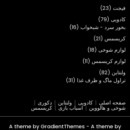
محصول
23
فیجت
23
محصول
79
کادویی
79
محصول
16
بخور سرد - شبخواب
16
محصول
21
کریسمس
21
محصول
18
لوازم شوخی
18
محصول
11
لوازم کریسمس
11
محصول
82
ولنتاین
82
محصول
31
تراول ماگ و ظرف غذا
31
محصول
صفحه اصلی
کادویی
ولنتاین
دکوری
شوخی و هالووین
اسباب بازی
کریسمس
A theme by GradientThemes - A theme by