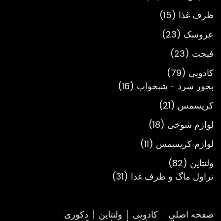
محصول
15
ظرف غذا
15
محصول
23
عروسک
23
محصول
23
فیجت
23
محصول
79
کادویی
79
محصول
16
بخور سرد - شبخواب
16
محصول
21
کریسمس
21
محصول
18
لوازم شوخی
18
محصول
11
لوازم کریسمس
11
محصول
82
ولنتاین
82
محصول
31
تراول ماگ و ظرف غذا
31
محصول
صفحه اصلی
کادویی
ولنتاین
دکوری