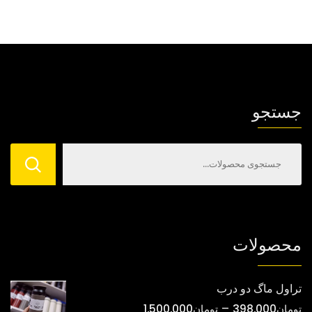
جستجو
محصولات
تراول ماگ دو درب
محدوده
–
تومان
398,000
تومان
1,500,000