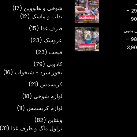
محصول
تومان220,000
17
شوخی و هالووین
17
–
29
تا
12
محصول
نقاب و ماسک
12
محدوده
90
تومان750,000
محصول
قیمت:
15
ظرف غذا
15
 پمپی
تومان298,000
محصول
–
23
98
عروسک
23
تا
محدوده
3,9
محصول
تومان900,000
23
فیجت
23
قیمت:
محصول
تومان980,000
79
کادویی
79
تا
محصول
16
بخور سرد - شبخواب
16
تومان3,900,000
مح
21
کریسمس
21
محصول
18
لوازم شوخی
18
محصول
11
لوازم کریسمس
11
محصول
82
ولنتاین
82
محصول
1
تراول ماگ و ظرف غذا
31
م