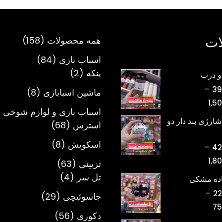
ات
158
همه محصولات
158
محصول
84
اسباب بازی
84
2
محصول
پنکه
2
و درب
محصول
–
39
8
ماشین اسبابازی
8
محدوده
1,5
محصول
اسباب بازی و لوازم شوخی 
قیمت:
شارژی بند دار دو
68
استرس
68
تومان398,000
محصول
تا
8
اسکویش
8
–
42
تومان1,500,000
محصول
محدوده
1,8
63
تزیینی
63
قیمت:
4
محصول
تل سر
4
اده مشکی
تومان420,000
محصول
–
22
29
جاسوئیچی
29
تا
محدوده
75
محصول
تومان1,800,000
56
دکوری
56
قیمت: