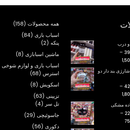
ات
158
همه محصولات
158
محصول
84
اسباب بازی
84
2
محصول
پنکه
2
و درب
محصول
–
39
8
ماشین اسبابازی
8
محدوده
1,5
محصول
اسباب بازی و لوازم شوخی 
قیمت:
شارژی بند دار دو
68
استرس
68
تومان398,000
محصول
تا
8
اسکویش
8
–
42
تومان1,500,000
محصول
محدوده
1,8
63
تزیینی
63
قیمت:
4
محصول
تل سر
4
اده مشکی
تومان420,000
محصول
–
22
29
جاسوئیچی
29
تا
محدوده
75
محصول
تومان1,800,000
56
دکوری
56
قیمت: