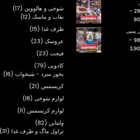
محصول
تومان220,000
17
شوخی و هالووین
17
–
29
تا
12
محصول
نقاب و ماسک
12
محدوده
90
تومان750,000
محصول
قیمت:
15
ظرف غذا
15
 پمپی
تومان298,000
محصول
–
23
98
عروسک
23
تا
محدوده
3,9
محصول
تومان900,000
23
فیجت
23
قیمت:
محصول
تومان980,000
79
کادویی
79
تا
محصول
16
بخور سرد - شبخواب
16
تومان3,900,000
مح
21
کریسمس
21
محصول
18
لوازم شوخی
18
محصول
11
لوازم کریسمس
11
محصول
82
ولنتاین
82
محصول
1
تراول ماگ و ظرف غذا
31
م