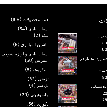
ات
158
همه محصولات
158
محصول
84
اسباب بازی
84
2
محصول
پنکه
2
و درب
محصول
–
39
8
ماشین اسبابازی
8
محدوده
1,5
محصول
اسباب بازی و لوازم شوخی 
قیمت:
شارژی بند دار دو
68
استرس
68
تومان398,000
محصول
تا
8
اسکویش
8
–
42
تومان1,500,000
محصول
محدوده
1,8
63
تزیینی
63
قیمت:
4
محصول
تل سر
4
اده مشکی
تومان420,000
محصول
–
22
29
جاسوئیچی
29
تا
محدوده
75
محصول
تومان1,800,000
56
دکوری
56
قیمت: