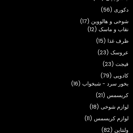
محصول
56
دکوری
56
محصول
17
شوخی و هالووین
17
12
محصول
نقاب و ماسک
12
محصول
15
ظرف غذا
15
محصول
23
عروسک
23
محصول
23
فیجت
23
محصول
79
کادویی
79
محصول
16
بخور سرد - شبخواب
16
محصول
21
کریسمس
21
محصول
18
لوازم شوخی
18
محصول
11
لوازم کریسمس
11
محصول
82
ولنتاین
82