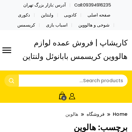
Call:09394916235
آدرس :بازار بزرگ تهران
صفحه اصلی
کادویی
ولنتاین
دکوری
شوخی و هالووین
اسباب بازی
کریسمس
کاریشاپ | فروش عمده لوازم
هالووین کریسمس بابانوئل ولنتاین
0
Home
فروشگاه
هالوین
برچسب:
هالوین