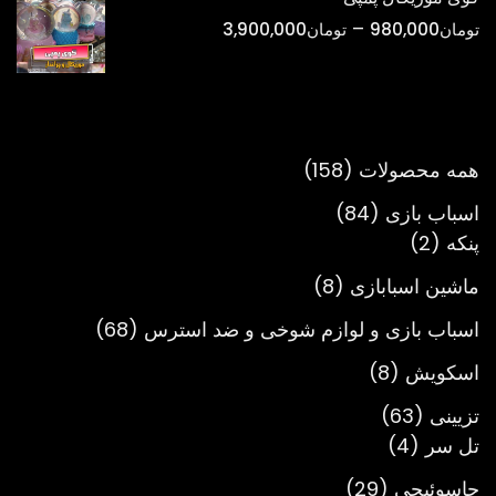
تا
محدوده
–
تومان
980,000
تومان
3,900,000
تومان900,000
قیمت:
تومان980,000
تا
تومان3,900,000
158
همه محصولات
158
محصول
84
اسباب بازی
84
2
محصول
پنکه
2
محصول
8
ماشین اسبابازی
8
محصول
68
اسباب بازی و لوازم شوخی و ضد استرس
68
محصول
8
اسکویش
8
محصول
63
تزیینی
63
4
محصول
تل سر
4
محصول
29
جاسوئیچی
29