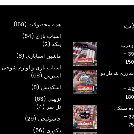
ات
158
همه محصولات
158
محصول
84
اسباب بازی
84
2
محصول
پنکه
2
و درب
محصول
–
39
8
ماشین اسبابازی
8
محدوده
1,5
محصول
اسباب بازی و لوازم شوخی 
قیمت:
شارژی بند دار دو
68
استرس
68
تومان398,000
محصول
تا
8
اسکویش
8
–
42
تومان1,500,000
محصول
محدوده
1,8
63
تزیینی
63
قیمت:
4
محصول
تل سر
4
اده مشکی
تومان420,000
محصول
–
22
29
جاسوئیچی
29
تا
محدوده
75
محصول
تومان1,800,000
56
دکوری
56
قیمت: