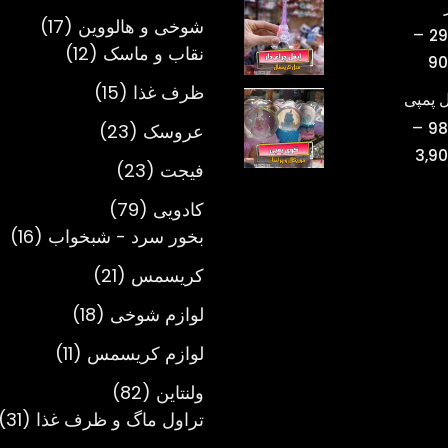
محصول
تومان220,000
17
شوخی و هالووین
17
–
29
تا
12
محصول
نقاب و ماسک
12
محدوده
90
تومان750,000
محصول
قیمت:
15
ظرف غذا
15
 پمپی
تومان298,000
محصول
–
23
98
عروسک
23
تا
محدوده
3,9
محصول
تومان900,000
23
فیجت
23
قیمت:
محصول
تومان980,000
79
کادویی
79
تا
محصول
16
بخور سرد - شبخواب
16
تومان3,900,000
مح
21
کریسمس
21
محصول
18
لوازم شوخی
18
محصول
11
لوازم کریسمس
11
محصول
82
ولنتاین
82
محصول
1
تراول ماگ و ظرف غذا
31
م