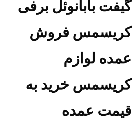
گیفت بابانوئل برفی
کریسمس فروش
عمده لوازم
کریسمس خرید به
قیمت عمده