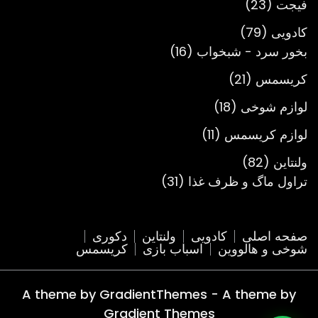
23
فیجت
23
محصول
79
کادویی
79
محصول
16
بخور سرد - شبخواب
16
محصول
21
کریسمس
21
محصول
18
لوازم شوخی
18
محصول
11
لوازم کریسمس
11
محصول
82
ولنتاین
82
محصول
31
تراول ماگ و ظرف غذا
31
محصول
صفحه اصلی
کادویی
ولنتاین
دکوری
شوخی و هالووین
اسباب بازی
کریسمس
A theme by GradientThemes - A theme by
Gradient Themes