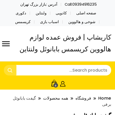
Call:09394916235
آدرس :بازار بزرگ تهران
صفحه اصلی
کادویی
ولنتاین
دکوری
شوخی و هالووین
اسباب بازی
کریسمس
کاریشاپ | فروش عمده لوازم
هالووین کریسمس بابانوئل ولنتاین
0
Home
فروشگاه
همه محصولات
گیفت بابانوئل
برفی