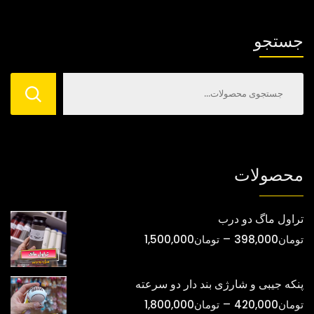
گزینه
گزینه
ها
ها
جستجو
ممکن
ممکن
است
است
در
در
صفحه
صفحه
محصول
محصول
انتخاب
انتخاب
شوند
شوند
محصولات
تراول ماگ دو درب
محدوده
–
تومان
398,000
تومان
1,500,000
قیمت:
تومان398,000
پنکه جیبی و شارژی بند دار دو سرعته
تا
محدوده
–
تومان
420,000
تومان
1,800,000
تومان1,500,000