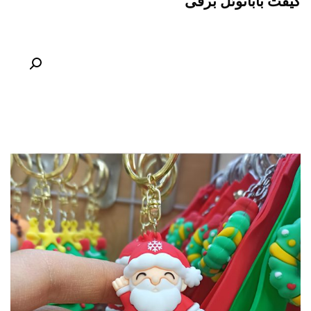
گیفت بابانوئل برفی