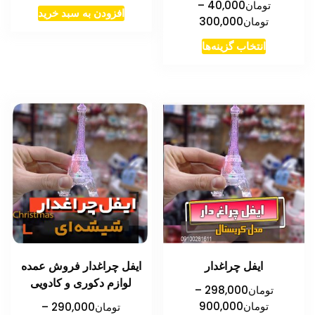
تومان
40,000
–
افزودن به سبد خرید
محدوده
تومان
300,000
قیمت:
این
انتخاب گزینه‌ها
تومان40,000
محصول
تا
دارای
تومان300,000
انواع
مختلفی
می
باشد.
گزینه
ها
ممکن
است
در
ایفل چراغدار
ایفل چراغدار فروش عمده
صفحه
لوازم دکوری و کادویی
محصول
تومان
298,000
–
محدوده
تومان
900,000
تومان
290,000
–
انتخاب