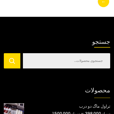
←
گزینه
ها
ممکن
است
در
جستجو
صفحه
محصول
انتخاب
شوند
محصولات
تراول ماگ دو درب
محدوده
–
تومان
398,000
تومان
1,500,000