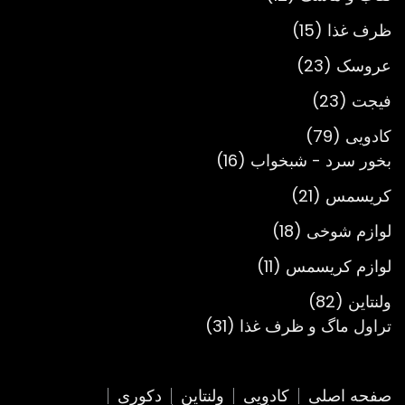
محصول
15
ظرف غذا
15
محصول
23
عروسک
23
محصول
23
فیجت
23
محصول
79
کادویی
79
محصول
16
بخور سرد - شبخواب
16
محصول
21
کریسمس
21
محصول
18
لوازم شوخی
18
محصول
11
لوازم کریسمس
11
محصول
82
ولنتاین
82
محصول
31
تراول ماگ و ظرف غذا
31
محصول
صفحه اصلی
کادویی
ولنتاین
دکوری