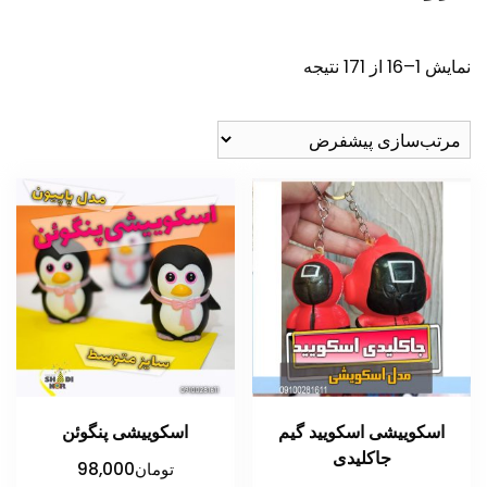
نمایش 1–16 از 171 نتیجه
اسکوییشی اسکویید گیم
اسکوییشی پنگوئن
جاکلیدی
تومان
98,000