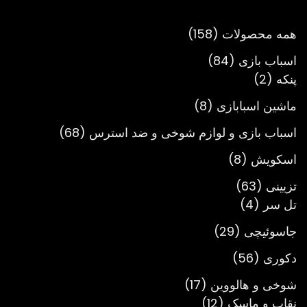
تا
تومان3,900,000
158
همه محصولات
158
محصول
84
اسباب بازی
84
2
محصول
پنکه
2
محصول
8
ماشین اسبابازی
8
محصول
68
اسباب بازی و لوازم شوخی و ضد استرس
68
محصول
8
اسکویش
8
محصول
63
تزیینی
63
4
محصول
تل سر
4
محصول
29
جاسوئیچی
29
محصول
56
دکوری
56
محصول
17
شوخی و هالووین
17
12
محصول
نقاب و ماسک
12