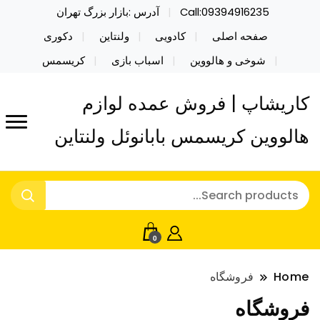
Call:09394916235
آدرس :بازار بزرگ تهران
صفحه اصلی
کادویی
ولنتاین
دکوری
شوخی و هالووین
اسباب بازی
کریسمس
کاریشاپ | فروش عمده لوازم
هالووین کریسمس بابانوئل ولنتاین
0
Home
فروشگاه
فروشگاه