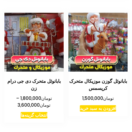
دارای
تومان3,600,000
انواع
مختلفی
می
باشد.
گزینه
ها
ممکن
است
در
بابانوئل گوزن موزیکال متحرک
بابانوئل متحرک دی جی درام
صفحه
کریسمس
زن
محصول
تومان
1,500,000
تومان
1,800,000
–
انتخاب
محدوده
تومان
3,600,000
شوند
افزودن به سبد خرید
قیمت:
این
انتخاب گزینه‌ها
تومان
محصول
تا
دارای
تومان3,600,000