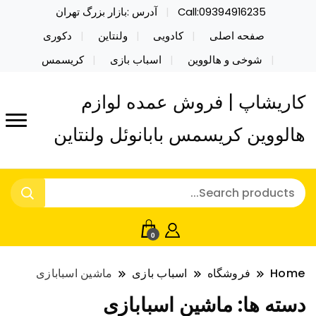
Call:09394916235
آدرس :بازار بزرگ تهران
صفحه اصلی
کادویی
ولنتاین
دکوری
شوخی و هالووین
اسباب بازی
کریسمس
کاریشاپ | فروش عمده لوازم
هالووین کریسمس بابانوئل ولنتاین
0
Home
فروشگاه
اسباب بازی
ماشین اسبابازی
دسته ها:
ماشین اسبابازی