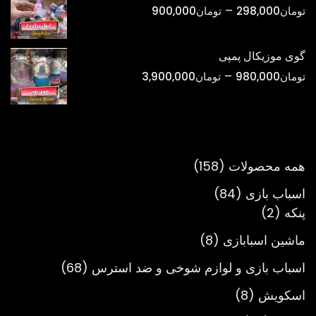
تا
محدوده
–
تومان
298,000
تومان
900,000
تومان750,000
قیمت:
تومان298,000
گوی موزیکال پمپی
تا
محدوده
–
تومان
980,000
تومان
3,900,000
تومان900,000
قیمت:
تومان980,000
تا
تومان3,900,000
158
همه محصولات
158
محصول
84
اسباب بازی
84
2
محصول
پنکه
2
محصول
8
ماشین اسبابازی
8
محصول
68
اسباب بازی و لوازم شوخی و ضد استرس
68
محصول
8
اسکویش
8
محصول