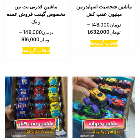
در
صفحه
ماشین شخصیت اسپایدرمن
ماشین قدرتی بت من
صفحه
محصول
مینیون عقب کش
مخصوص گیفت فروش عمده
محصول
انتخاب
و تک
تومان
148,000
–
انتخاب
شوند
محدوده
تومان
1,632,000
تومان
148,000
–
شوند
قیمت:
محدوده
تومان
816,000
این
انتخاب گزینه‌ها
تومان148,000
قیمت:
این
محصول
انتخاب گزینه‌ها
تا
تومان00
محصول
دارای
تومان1,632,000
تا
دارای
انواع
تومان816,000
انواع
مختلفی
مختلفی
می
می
باشد.
باشد.
گزینه
گزینه
ها
ها
ممکن
ممکن
است
است
در