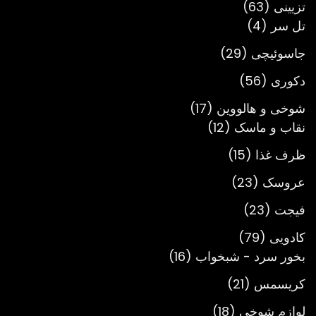
63
تزیینی
63
4
محصول
تل سر
4
محصول
29
جاسوئیچی
29
محصول
56
دکوری
56
محصول
17
شوخی و هالووین
17
12
محصول
نقاب و ماسک
12
محصول
15
ظرف غذا
15
محصول
23
عروسک
23
محصول
23
فیجت
23
محصول
79
کادویی
79
محصول
16
بخور سرد - شبخواب
16
محصول
21
کریسمس
21
محصول
18
لوازم شوخی
18