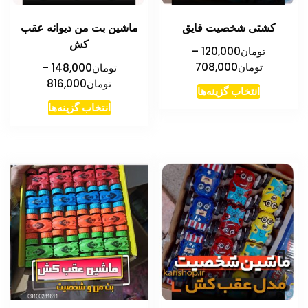
کشتی شخصیت قایق
ماشین بت من دیوانه عقب
کش
تومان
120,000
–
محدوده
تومان
708,000
تومان
148,000
–
قیمت:
محدوده
تومان
816,000
این
انتخاب گزینه‌ها
تومان120,000
قیمت:
این
محصول
انتخاب گزینه‌ها
تا
تومان00
محصول
دارای
تومان708,000
تا
دارای
انواع
تومان816,000
انواع
مختلفی
مختلفی
می
می
باشد.
باشد.
گزینه
گزینه
ها
ها
ممکن
ممکن
است
است
در