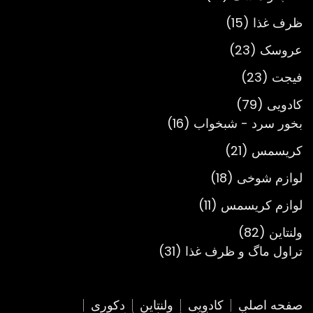
محصول
15
ظرف غذا
15
محصول
23
عروسک
23
محصول
23
فیجت
23
محصول
79
کادویی
79
محصول
16
بخور سرد - شبخواب
16
محصول
21
کریسمس
21
محصول
18
لوازم شوخی
18
محصول
11
لوازم کریسمس
11
محصول
82
ولنتاین
82
محصول
31
تراول ماگ و ظرف غذا
31
محصول
صفحه اصلی
کادویی
ولنتاین
دکوری