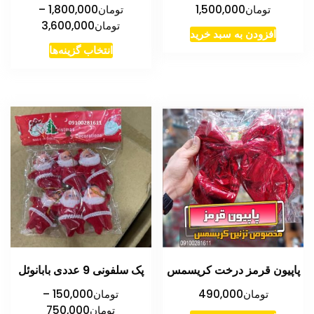
تومان
1,500,000
تومان
1,800,000
–
انتخاب
محدوده
تومان
3,600,000
شوند
افزودن به سبد خرید
قیمت:
این
انتخاب گزینه‌ها
تومان
محصول
تا
دارای
تومان3,600,000
انواع
مختلفی
می
باشد.
گزینه
ها
ممکن
است
در
پاپیون قرمز درخت کریسمس
پک سلفونی 9 عددی بابانوئل
صفحه
محصول
تومان
490,000
تومان
150,000
–
محدوده
تومان
750,000
انتخاب