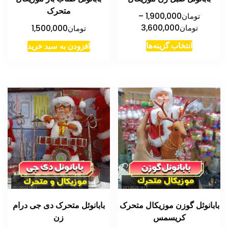
صفحه
صفحه
متحرک
محصول
محصول
تومان
1,900,000
–
محدوده
تومان
3,600,000
تومان
1,500,000
انتخاب
انتخاب
قیمت:
شوند
شوند
این
انتخاب گزینه‌ها
افزودن به سبد خرید
تومان1,900,000
محصول
تا
دارای
تومان3,600,000
انواع
مختلفی
می
باشد.
گزینه
ها
ممکن
است
در
بابانوئل گوزن موزیکال متحرک
بابانوئل متحرک دی جی درام
صفحه
کریسمس
زن
محصول