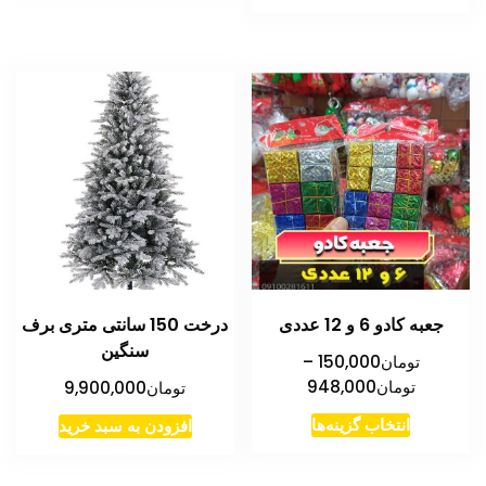
محصول
تا
دارای
تومان576,000
انواع
مختلفی
می
باشد.
گزینه
ها
ممکن
است
در
جعبه کادو 6 و 12 عددی
درخت 150 سانتی متری برف
صفحه
سنگین
محصول
تومان
150,000
–
محدوده
تومان
948,000
تومان
9,900,000
انتخاب
قیمت:
شوند
این
انتخاب گزینه‌ها
افزودن به سبد خرید
تومان150,000
محصول
تا
دارای
تومان948,000