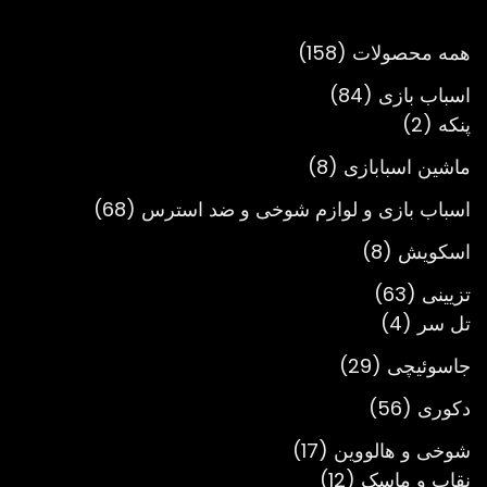
تا
تومان3,900,000
158
همه محصولات
158
محصول
84
اسباب بازی
84
2
محصول
پنکه
2
محصول
8
ماشین اسبابازی
8
محصول
68
اسباب بازی و لوازم شوخی و ضد استرس
68
محصول
8
اسکویش
8
محصول
63
تزیینی
63
4
محصول
تل سر
4
محصول
29
جاسوئیچی
29
محصول
56
دکوری
56
محصول
17
شوخی و هالووین
17
12
محصول
نقاب و ماسک
12