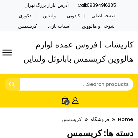
Call:09394916235
آدرس :بازار بزرگ تهران
صفحه اصلی
کادویی
ولنتاین
دکوری
شوخی و هالووین
اسباب بازی
کریسمس
کاریشاپ | فروش عمده لوازم
هالووین کریسمس بابانوئل ولنتاین
0
Home
فروشگاه
کریسمس
دسته ها:
کریسمس