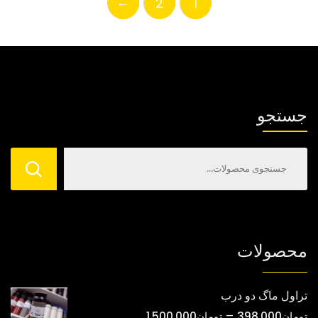
←
2
1
می
می
باشد.
باشد.
گزینه
گزینه
ها
ها
ممکن
ممکن
است
است
جستجو
در
در
صفحه
صفحه
محصول
محصول
انتخاب
انتخاب
شوند
شوند
محصولات
تراول ماگ دو درب
محدوده
–
تومان
398,000
تومان
1,500,000