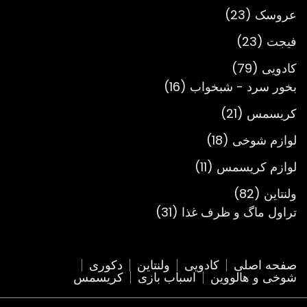
محصول
23
عروسک
23
محصول
23
فیجت
23
محصول
79
کادویی
79
محصول
16
بخور سرد - شبخواب
16
محصول
21
کریسمس
21
محصول
18
لوازم شوخی
18
محصول
11
لوازم کریسمس
11
محصول
82
ولنتاین
82
محصول
31
تراول ماگ و ظرف غذا
31
محصول
صفحه اصلی
کادویی
ولنتاین
دکوری
شوخی و هالووین
اسباب بازی
کریسمس