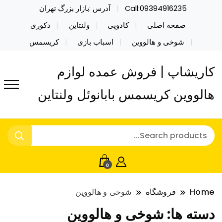
Call:09394916235
آدرس :بازار بزرگ تهران
صفحه اصلی
کادویی
ولنتاین
دکوری
شوخی و هالووین
اسباب بازی
کریسمس
کاریشاپ | فروش عمده لوازم
هالووین کریسمس بابانوئل ولنتاین
0
Home
فروشگاه
شوخی و هالووین
دسته ها:
شوخی و هالووین