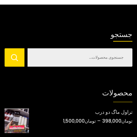
گزینه
گزینه
ها
ها
ممکن
ممکن
است
است
جستجو
در
در
صفحه
صفحه
محصول
محصول
انتخاب
انتخاب
شوند
شوند
محصولات
تراول ماگ دو درب
محدوده
–
تومان
398,000
تومان
1,500,000
قیمت:
تومان398,000