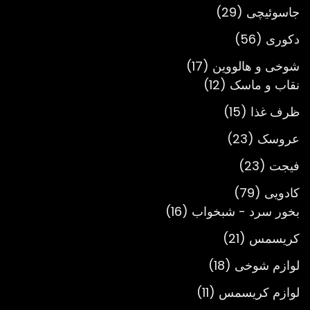
محصول
29
جاسوئیچی
29
محصول
56
دکوری
56
محصول
17
شوخی و هالووین
17
12
محصول
نقاب و ماسک
12
محصول
15
ظرف غذا
15
محصول
23
عروسک
23
محصول
23
فیجت
23
محصول
79
کادویی
79
محصول
16
بخور سرد - شبخواب
16
محصول
21
کریسمس
21
محصول
18
لوازم شوخی
18
محصول
11
لوازم کریسمس
11