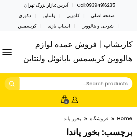
Call:09394916235
آدرس :بازار بزرگ تهران
صفحه اصلی
کادویی
ولنتاین
دکوری
شوخی و هالووین
اسباب بازی
کریسمس
کاریشاپ | فروش عمده لوازم
هالووین کریسمس بابانوئل ولنتاین
0
Home
فروشگاه
بخور پاندا
برچسب:
بخور پاندا