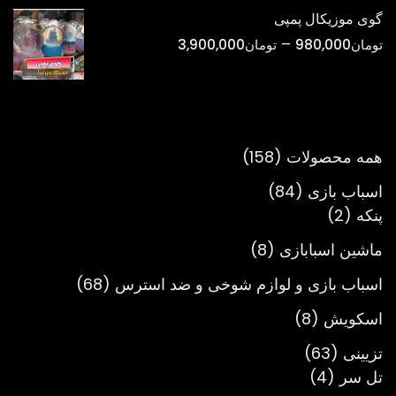
تومان298,000
گوی موزیکال پمپی
تا
محدوده
–
تومان
980,000
تومان
3,900,000
تومان900,000
قیمت:
تومان980,000
تا
تومان3,900,000
158
همه محصولات
158
محصول
84
اسباب بازی
84
2
محصول
پنکه
2
محصول
8
ماشین اسبابازی
8
محصول
68
اسباب بازی و لوازم شوخی و ضد استرس
68
محصول
8
اسکویش
8
محصول
63
تزیینی
63
4
محصول
تل سر
4