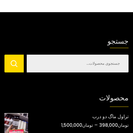
مختلفی
مختلفی
می
می
باشد.
باشد.
گزینه
گزینه
ها
ها
جستجو
ممکن
ممکن
است
است
در
در
صفحه
صفحه
محصول
محصول
انتخاب
انتخاب
شوند
شوند
محصولات
تراول ماگ دو درب
محدوده
–
تومان
398,000
تومان
1,500,000
قیمت: