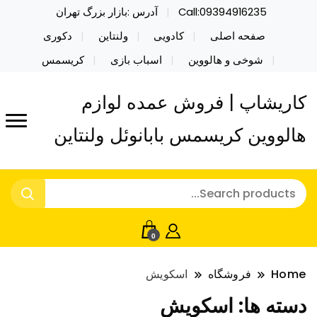
Call:09394916235
آدرس :بازار بزرگ تهران
صفحه اصلی
کادویی
ولنتاین
دکوری
شوخی و هالووین
اسباب بازی
کریسمس
کاریشاپ | فروش عمده لوازم
هالووین کریسمس بابانوئل ولنتاین
0
Home
فروشگاه
اسکویش
دسته ها:
اسکویش