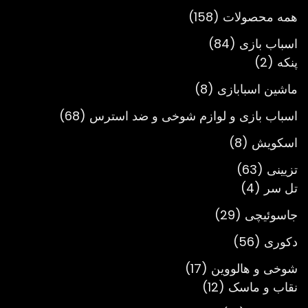
تومان3,900,000
158
همه محصولات
158
محصول
84
اسباب بازی
84
2
محصول
پنکه
2
محصول
8
ماشین اسبابازی
8
محصول
68
اسباب بازی و لوازم شوخی و ضد استرس
68
محصول
8
اسکویش
8
محصول
63
تزیینی
63
4
محصول
تل سر
4
محصول
29
جاسوئیچی
29
محصول
56
دکوری
56
محصول
17
شوخی و هالووین
17
12
محصول
نقاب و ماسک
12
محصول