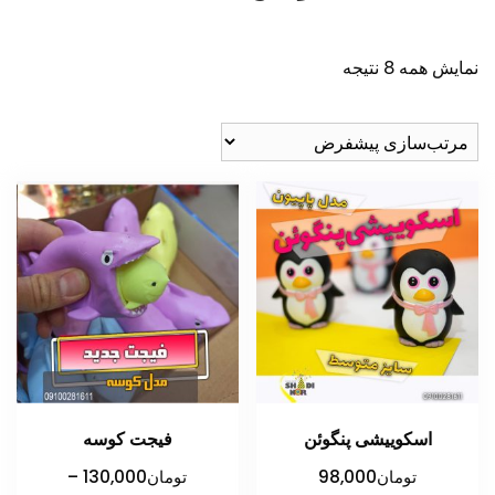
نمایش همه 8 نتیجه
اسکوییشی پنگوئن
فیجت کوسه
تومان
98,000
تومان
130,000
–