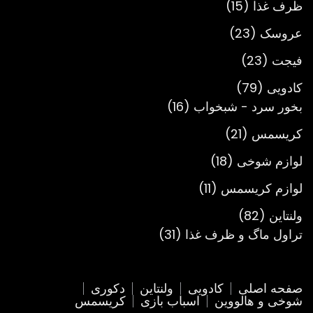
15
ظرف غذا
15
محصول
23
عروسک
23
محصول
23
فیجت
23
محصول
79
کادویی
79
محصول
16
بخور سرد - شبخواب
16
محصول
21
کریسمس
21
محصول
18
لوازم شوخی
18
محصول
11
لوازم کریسمس
11
محصول
82
ولنتاین
82
محصول
31
تراول ماگ و ظرف غذا
31
محصول
صفحه اصلی
کادویی
ولنتاین
دکوری
شوخی و هالووین
اسباب بازی
کریسمس