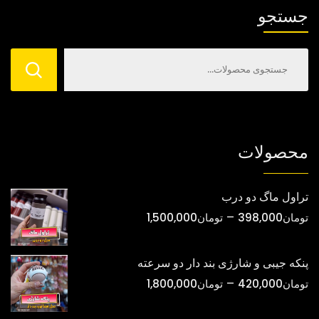
است
است
جستجو
در
در
صفحه
صفحه
محصول
محصول
انتخاب
انتخاب
شوند
شوند
محصولات
تراول ماگ دو درب
محدوده
–
تومان
398,000
تومان
1,500,000
قیمت:
تومان398,000
پنکه جیبی و شارژی بند دار دو سرعته
تا
محدوده
–
تومان
420,000
تومان
1,800,000
تومان1,500,000
قیمت: