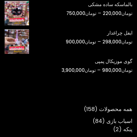
تومان420,000
بالماسکه ساده مشکی
تا
محدوده
–
تومان
220,000
تومان
750,000
تومان1,800,000
قیمت:
تومان220,000
ایفل چراغدار
تا
محدوده
–
تومان
298,000
تومان
900,000
تومان750,000
قیمت:
تومان298,000
گوی موزیکال پمپی
تا
محدوده
–
تومان
980,000
تومان
3,900,000
تومان900,000
قیمت:
تومان980,000
تا
تومان3,900,000
158
همه محصولات
158
محصول
84
اسباب بازی
84
2
محصول
پنکه
2