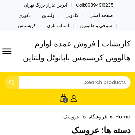
Call:09394916235
آدرس :بازار بزرگ تهران
صفحه اصلی
کادویی
ولنتاین
دکوری
شوخی و هالووین
اسباب بازی
کریسمس
کاریشاپ | فروش عمده لوازم
هالووین کریسمس بابانوئل ولنتاین
0
Home
فروشگاه
عروسک
دسته ها:
عروسک