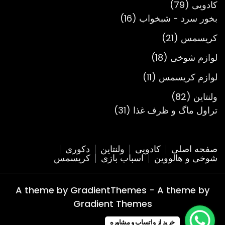
79
کادویی
79
محصول
16
بخور سرد - شبخواب
16
محصول
21
کریسمس
21
محصول
18
لوازم شوخی
18
محصول
11
لوازم کریسمس
11
محصول
82
ولنتاین
82
محصول
31
تراول ماگ و ظرف غذا
31
محصول
صفحه اصلی
کادویی
ولنتاین
دکوری
شوخی و هالووین
اسباب بازی
کریسمس
A theme by GradientThemes - A theme by
Gradient Themes
خرید از واتساپ و مشاوره