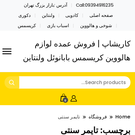
Call:09394916235
آدرس :بازار بزرگ تهران
صفحه اصلی
کادویی
ولنتاین
دکوری
شوخی و هالووین
اسباب بازی
کریسمس
کاریشاپ | فروش عمده لوازم
هالووین کریسمس بابانوئل ولنتاین
0
Home
فروشگاه
تایمر سنتی
برچسب:
تایمر سنتی