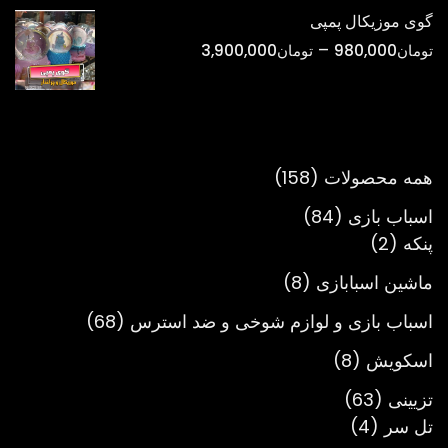
تومان298,000
گوی موزیکال پمپی
تا
محدوده
–
تومان
980,000
تومان
3,900,000
تومان900,000
قیمت:
تومان980,000
تا
تومان3,900,000
158
همه محصولات
158
محصول
84
اسباب بازی
84
2
محصول
پنکه
2
محصول
8
ماشین اسبابازی
8
محصول
68
اسباب بازی و لوازم شوخی و ضد استرس
68
محصول
8
اسکویش
8
محصول
63
تزیینی
63
4
محصول
تل سر
4