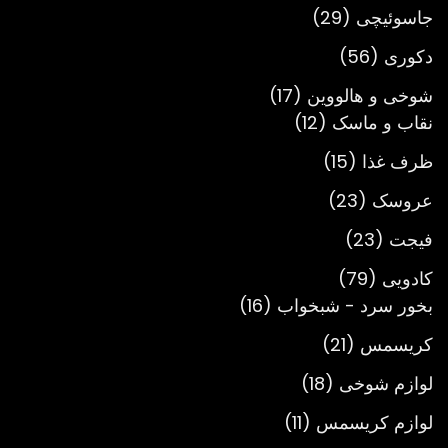
محصول
29
جاسوئیچی
29
محصول
56
دکوری
56
محصول
17
شوخی و هالووین
17
12
محصول
نقاب و ماسک
12
محصول
15
ظرف غذا
15
محصول
23
عروسک
23
محصول
23
فیجت
23
محصول
79
کادویی
79
محصول
16
بخور سرد - شبخواب
16
محصول
21
کریسمس
21
محصول
18
لوازم شوخی
18
محصول
11
لوازم کریسمس
11