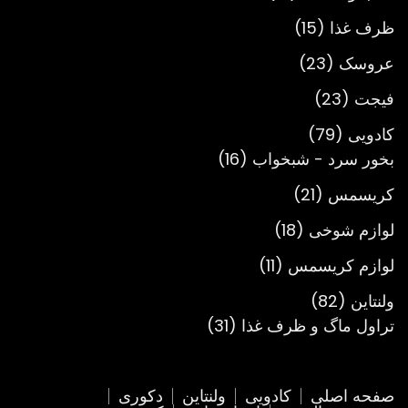
محصول
15
ظرف غذا
15
محصول
23
عروسک
23
محصول
23
فیجت
23
محصول
79
کادویی
79
محصول
16
بخور سرد - شبخواب
16
محصول
21
کریسمس
21
محصول
18
لوازم شوخی
18
محصول
11
لوازم کریسمس
11
محصول
82
ولنتاین
82
محصول
31
تراول ماگ و ظرف غذا
31
محصول
صفحه اصلی
کادویی
ولنتاین
دکوری