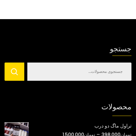
جستجو
محصولات
تراول ماگ دو درب
محدوده
–
تومان
398,000
تومان
1,500,000