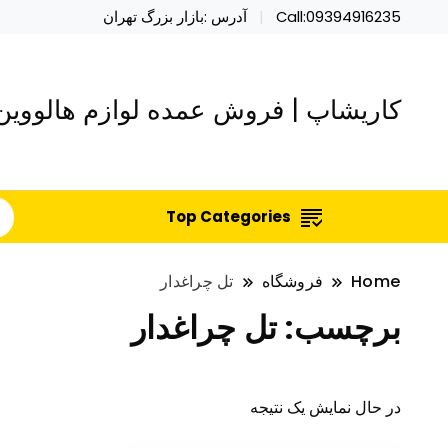
Call:09394916235
آدرس :بازار بزرگ تهران
کاریشاپ | فروش عمده لوازم هالووین 
Top Categories
Home
فروشگاه
تل چراغدار
برچسب:
تل چراغدار
در حال نمایش یک نتیجه