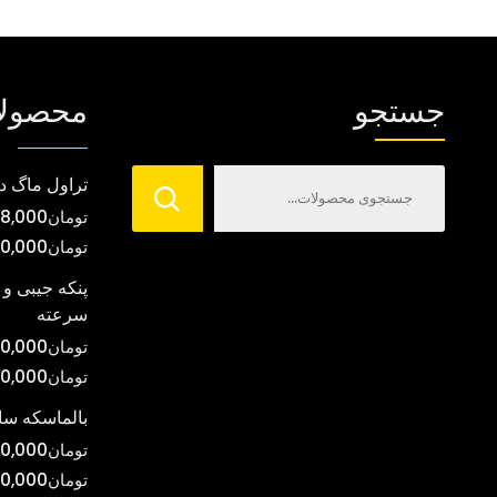
انواع
مختلفی
می
جستجو
محصول
باشد.
گزینه
ها
تراول ماگ د
ممکن
تومان
8,000
است
تومان
00,000
در
صفحه
پنکه جیبی و 
سرعته
محصول
انتخاب
تومان
0,000
شوند
تومان
00,000
بالماسکه س
تومان
0,000
تومان
0,000