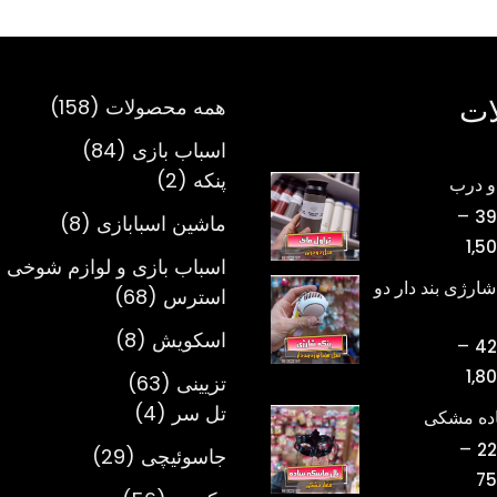
ات
158
همه محصولات
158
محصول
84
اسباب بازی
84
2
محصول
پنکه
2
و درب
محصول
–
39
8
ماشین اسبابازی
8
محدوده
1,5
محصول
اسباب بازی و لوازم شوخی 
قیمت:
شارژی بند دار دو
68
استرس
68
تومان398,000
محصول
تا
8
اسکویش
8
–
42
تومان1,500,000
محصول
محدوده
1,8
63
تزیینی
63
قیمت:
4
محصول
تل سر
4
اده مشکی
تومان420,000
محصول
–
22
29
جاسوئیچی
29
تا
محدوده
75
محصول
تومان1,800,000