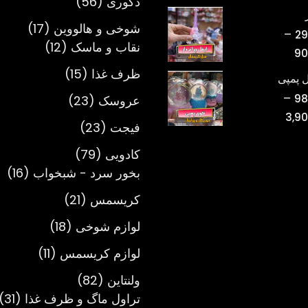
56
دکوری
56
قیمت:
محصول
تومان220,000
17
شوخی و هالووین
17
–
29
تا
12
محصول
نقاب و ماسک
12
محدوده
90
تومان750,000
محصول
قیمت:
15
ظرف غذا
15
 پمپی
تومان298,000
محصول
–
23
98
عروسک
23
تا
محدوده
3,9
محصول
تومان900,000
23
فیجت
23
قیمت:
محصول
تومان980,000
79
کادویی
79
تا
محصول
16
بخور سرد - شبخواب
16
تومان3,900,000
مح
21
کریسمس
21
محصول
18
لوازم شوخی
18
محصول
11
لوازم کریسمس
11
محصول
82
ولنتاین
82
محصول
1
تراول ماگ و ظرف غذا
31