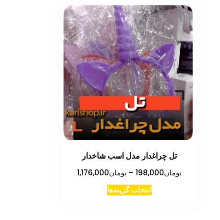
تل چراغدار مدل اسب شاخدار
محدوده
تومان
198,000
–
تومان
1,176,000
قیمت:
این
انتخاب گزینه‌ها
تومان198,000
محصول
تا
دارای
تومان1,176,000