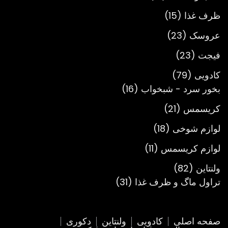
محصول
15
ظرف غذا
15
محصول
23
عروسک
23
محصول
23
فیجت
23
محصول
79
کادویی
79
محصول
16
بخور سرد - شبخواب
16
محصول
21
کریسمس
21
محصول
18
لوازم شوخی
18
محصول
11
لوازم کریسمس
11
محصول
82
ولنتاین
82
محصول
31
تراول ماگ و ظرف غذا
31
محصول
صفحه اصلی
کادویی
ولنتاین
دکوری