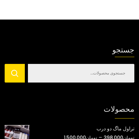
جستجو
محصولات
تراول ماگ دو درب
محدوده
–
تومان
398,000
تومان
1,500,000