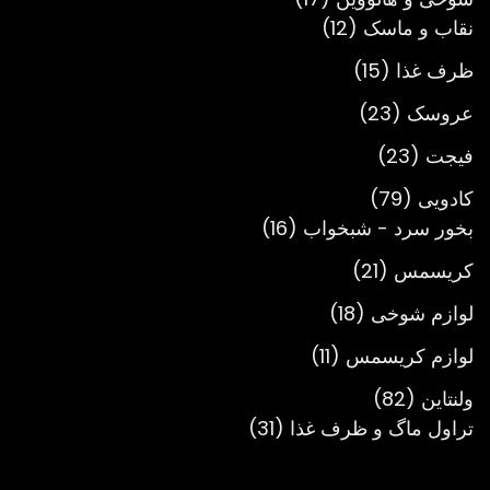
12
محصول
نقاب و ماسک
12
محصول
15
ظرف غذا
15
محصول
23
عروسک
23
محصول
23
فیجت
23
محصول
79
کادویی
79
محصول
16
بخور سرد - شبخواب
16
محصول
21
کریسمس
21
محصول
18
لوازم شوخی
18
محصول
11
لوازم کریسمس
11
محصول
82
ولنتاین
82
محصول
31
تراول ماگ و ظرف غذا
31
محصول