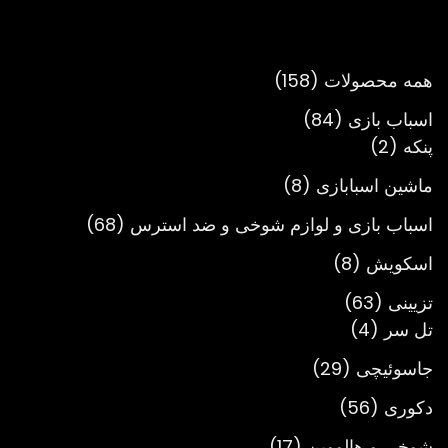
تومان980,000
تا
تومان3,900,000
158
همه محصولات
158
محصول
84
اسباب بازی
84
2
محصول
پنکه
2
محصول
8
ماشین اسبابازی
8
محصول
68
اسباب بازی و لوازم شوخی و ضد استرس
68
محصول
8
اسکویش
8
محصول
63
تزیینی
63
4
محصول
تل سر
4
محصول
29
جاسوئیچی
29
محصول
56
دکوری
56
محصول
17
شوخی و هالووین
17