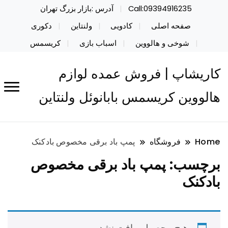
Call:09394916235
آدرس :بازار بزرگ تهران
صفحه اصلی
کادویی
ولنتاین
دکوری
شوخی و هالووین
اسباب بازی
کریسمس
کاریشاپ | فروش عمده لوازم
هالووین کریسمس بابانوئل ولنتاین
Home
فروشگاه
پمپ باد برقی مخصوص بادکنک
برچسب:
پمپ باد برقی مخصوص
بادکنک
هیچ محصولی یافت نشد.