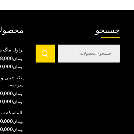
انواع
مختلفی
می
جستجو
محصول
باشد.
گزینه
ها
تراول ماگ د
ممکن
تومان
8,000
است
تومان
00,000
در
صفحه
پنکه جیبی و 
سرعته
محصول
انتخاب
تومان
0,000
شوند
تومان
00,000
بالماسکه س
تومان
0,000
تومان
0,000