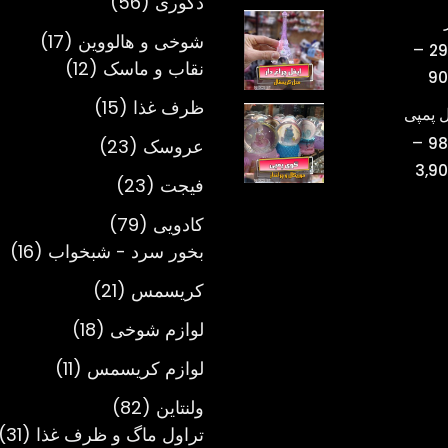
56
دکوری
56
قیمت:
محصول
تومان220,000
17
شوخی و هالووین
17
–
29
تا
12
محصول
نقاب و ماسک
12
محدوده
90
تومان750,000
محصول
قیمت:
15
ظرف غذا
15
 پمپی
تومان298,000
محصول
–
23
98
عروسک
23
تا
محدوده
3,9
محصول
تومان900,000
23
فیجت
23
قیمت:
محصول
تومان980,000
79
کادویی
79
تا
محصول
16
بخور سرد - شبخواب
16
تومان3,900,000
مح
21
کریسمس
21
محصول
18
لوازم شوخی
18
محصول
11
لوازم کریسمس
11
محصول
82
ولنتاین
82
محصول
1
تراول ماگ و ظرف غذا
31