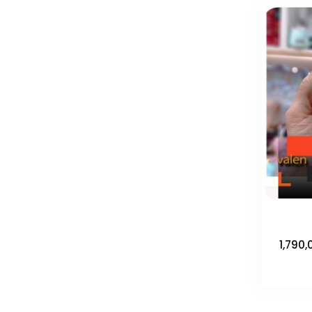
محدوده
1,790,
قیمت:
تومان450,000
صول
تا
ای
تومان1,790,000