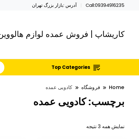
Call:09394916235
آدرس :بازار بزرگ تهران
کاریشاپ | فروش عمده لوازم هالووین 
Top Categories
Home
فروشگاه
کادویی عمده
برچسب:
کادویی عمده
نمایش همه 3 نتیجه