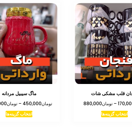
ان قلب مشکی شات
ماگ سیبیل مردانه
محدوده
170,0
–
تومان
880,000
تومان
450,000
–
تومان
000
قیمت:
این
این
انتخاب گزینه‌ها
انتخاب گزینه‌ها
تومان170,000
محصول
مح
تا
دارای
دار
تومان880,000