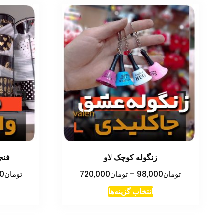
زنگوله کوچک لاو
فنج
محدوده
تومان
98,000
–
تومان
720,000
تومان
00
قیمت:
این
انتخاب گزینه‌ها
تومان98,000
محصول
تا
دارای
تومان720,000