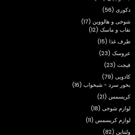
محصول
56
دکوری
56
محصول
17
شوخی و هالووین
17
12
محصول
نقاب و ماسک
12
محصول
15
ظرف غذا
15
محصول
23
عروسک
23
محصول
23
فیجت
23
محصول
79
کادویی
79
محصول
16
بخور سرد - شبخواب
16
محصول
21
کریسمس
21
محصول
18
لوازم شوخی
18
محصول
11
لوازم کریسمس
11
محصول
82
ولنتاین
82