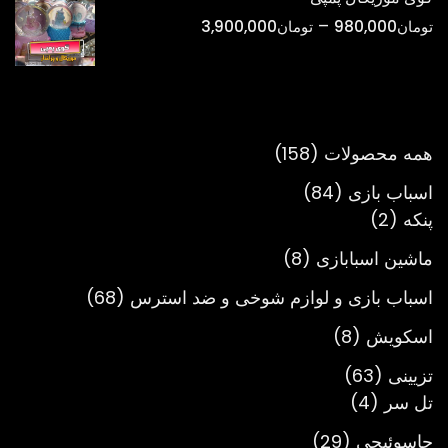
تا
محدوده
–
تومان
980,000
تومان
3,900,000
تومان900,000
قیمت:
تومان980,000
تا
تومان3,900,000
158
همه محصولات
158
محصول
84
اسباب بازی
84
2
محصول
پنکه
2
محصول
8
ماشین اسبابازی
8
محصول
68
اسباب بازی و لوازم شوخی و ضد استرس
68
محصول
8
اسکویش
8
محصول
63
تزیینی
63
4
محصول
تل سر
4
محصول
29
جاسوئیچی
29