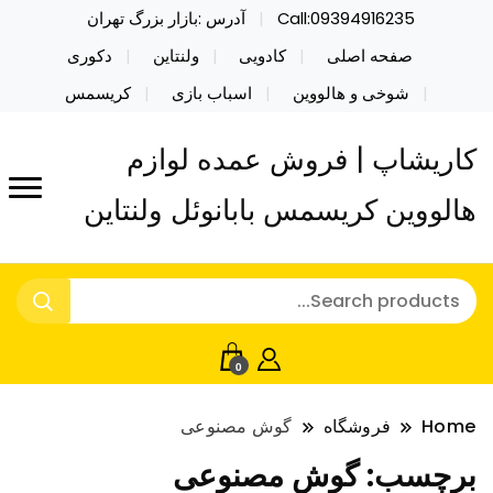
Call:09394916235
آدرس :بازار بزرگ تهران
صفحه اصلی
کادویی
ولنتاین
دکوری
شوخی و هالووین
اسباب بازی
کریسمس
کاریشاپ | فروش عمده لوازم
هالووین کریسمس بابانوئل ولنتاین
0
Home
فروشگاه
گوش مصنوعی
برچسب:
گوش مصنوعی