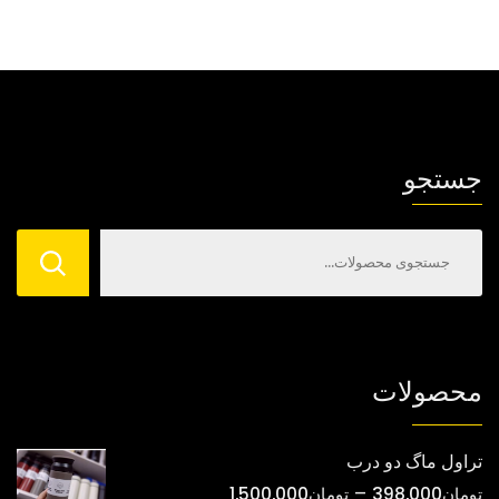
جستجو
محصولات
تراول ماگ دو درب
محدوده
–
تومان
398,000
تومان
1,500,000