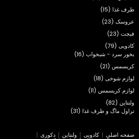
محصول
15
ظرف غذا
15
محصول
23
عروسک
23
محصول
23
فیجت
23
محصول
79
کادویی
79
محصول
16
بخور سرد - شبخواب
16
محصول
21
کریسمس
21
محصول
18
لوازم شوخی
18
محصول
11
لوازم کریسمس
11
محصول
82
ولنتاین
82
محصول
31
تراول ماگ و ظرف غذا
31
محصول
صفحه اصلی
کادویی
ولنتاین
دکوری