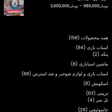
تا
محدوده
–
تومان
980,000
تومان
3,900,000
تومان900,000
قیمت:
تومان980,000
تا
تومان3,900,000
158
همه محصولات
158
محصول
84
اسباب بازی
84
2
محصول
پنکه
2
محصول
8
ماشین اسبابازی
8
محصول
68
اسباب بازی و لوازم شوخی و ضد استرس
68
محصول
8
اسکویش
8
محصول
63
تزیینی
63
4
محصول
تل سر
4
محصول
29
جاسوئیچی
29