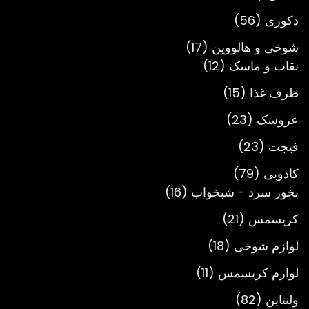
محصول
56
دکوری
56
محصول
17
شوخی و هالووین
17
12
محصول
نقاب و ماسک
12
محصول
15
ظرف غذا
15
محصول
23
عروسک
23
محصول
23
فیجت
23
محصول
79
کادویی
79
محصول
16
بخور سرد - شبخواب
16
محصول
21
کریسمس
21
محصول
18
لوازم شوخی
18
محصول
11
لوازم کریسمس
11
محصول
82
ولنتاین
82