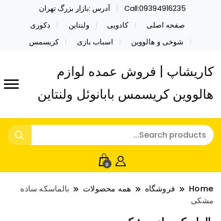
Call:09394916235
آدرس :بازار بزرگ تهران
صفحه اصلی
کادویی
ولنتاین
دکوری
شوخی و هالووین
اسباب بازی
کریسمس
کاریشاپ | فروش عمده لوازم
هالووین کریسمس بابانوئل ولنتاین
0
Home
فروشگاه
همه محصولات
بالماسکه ساده
مشکی