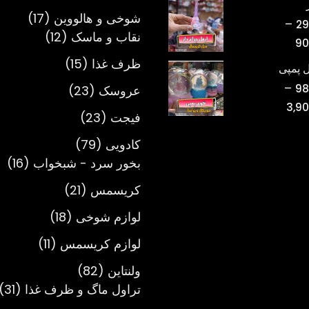
محصول
تومان220,000
17
شوخی و هالووین
17
–
29
تا
12
محصول
نقاب و ماسک
12
محدوده
90
تومان750,000
محصول
قیمت:
15
ظرف غذا
15
 پمپی
تومان298,000
محصول
–
23
98
عروسک
23
تا
محدوده
3,9
محصول
تومان900,000
23
فیجت
23
قیمت:
محصول
تومان980,000
79
کادویی
79
تا
محصول
16
بخور سرد - شبخواب
16
تومان3,900,000
مح
21
کریسمس
21
محصول
18
لوازم شوخی
18
محصول
11
لوازم کریسمس
11
محصول
82
ولنتاین
82
محصول
1
تراول ماگ و ظرف غذا
31
م