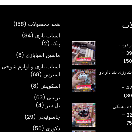
ات
158
همه محصولات
158
محصول
84
اسباب بازی
84
2
محصول
پنکه
2
و درب
محصول
–
39
8
ماشین اسبابازی
8
محدوده
1,5
محصول
اسباب بازی و لوازم شوخی 
قیمت:
شارژی بند دار دو
68
استرس
68
تومان398,000
محصول
تا
8
اسکویش
8
–
42
تومان1,500,000
محصول
محدوده
1,8
63
تزیینی
63
قیمت:
4
محصول
تل سر
4
اده مشکی
تومان420,000
محصول
–
22
29
جاسوئیچی
29
تا
محدوده
75
محصول
تومان1,800,000
56
دکوری
56
قیمت: