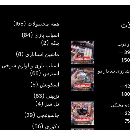
ات
158
همه محصولات
158
محصول
84
اسباب بازی
84
2
محصول
پنکه
2
و درب
محصول
–
39
8
ماشین اسبابازی
8
محدوده
1,5
محصول
اسباب بازی و لوازم شوخی 
قیمت:
شارژی بند دار دو
68
استرس
68
تومان398,000
محصول
تا
8
اسکویش
8
–
42
تومان1,500,000
محصول
محدوده
1,8
63
تزیینی
63
قیمت:
4
محصول
تل سر
4
اده مشکی
تومان420,000
محصول
–
22
29
جاسوئیچی
29
تا
محدوده
75
محصول
تومان1,800,000
56
دکوری
56
قیمت: