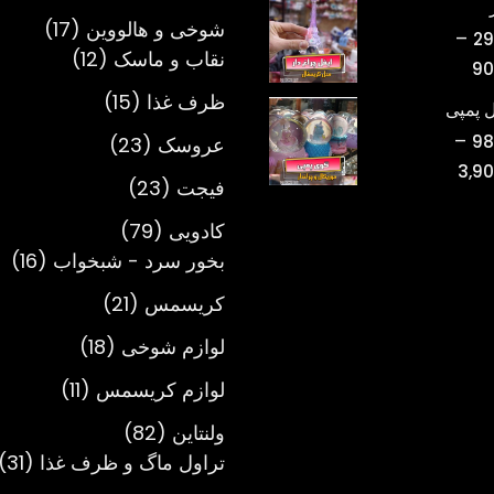
محصول
تومان220,000
17
شوخی و هالووین
17
–
29
تا
12
محصول
نقاب و ماسک
12
محدوده
90
تومان750,000
محصول
قیمت:
15
ظرف غذا
15
 پمپی
تومان298,000
محصول
–
23
98
عروسک
23
تا
محدوده
3,9
محصول
تومان900,000
23
فیجت
23
قیمت:
محصول
تومان980,000
79
کادویی
79
تا
محصول
16
بخور سرد - شبخواب
16
تومان3,900,000
مح
21
کریسمس
21
محصول
18
لوازم شوخی
18
محصول
11
لوازم کریسمس
11
محصول
82
ولنتاین
82
محصول
1
تراول ماگ و ظرف غذا
31
م