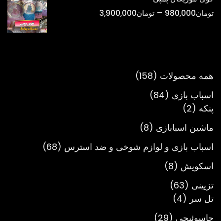
تا
محدوده
–
تومان
980,000
تومان
3,900,000
تومان900,000
قیمت:
تومان980,000
تا
تومان3,900,000
158
همه محصولات
158
محصول
84
اسباب بازی
84
2
محصول
پنکه
2
محصول
8
ماشین اسبابازی
8
محصول
68
اسباب بازی و لوازم شوخی و ضد استرس
68
محصول
8
اسکویش
8
محصول
63
تزیینی
63
4
محصول
تل سر
4
محصول
29
جاسوئیچی
29