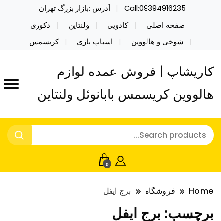
Call:09394916235
آدرس :بازار بزرگ تهران
صفحه اصلی
کادویی
ولنتاین
دکوری
شوخی و هالووین
اسباب بازی
کریسمس
کاریشاپ | فروش عمده لوازم
هالووین کریسمس بابانوئل ولنتاین
0
Home
فروشگاه
برج ایفل
برچسب:
برج ایفل