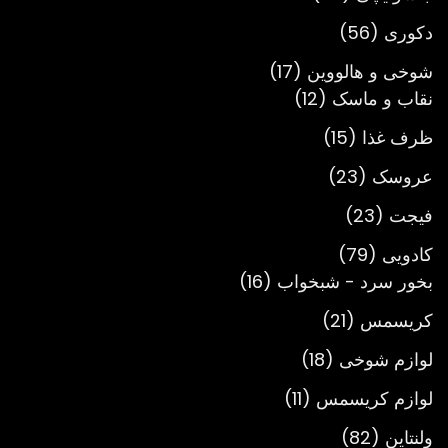
محصول
56
دکوری
56
محصول
17
شوخی و هالووین
17
12
محصول
نقاب و ماسک
12
محصول
15
ظرف غذا
15
محصول
23
عروسک
23
محصول
23
فیجت
23
محصول
79
کادویی
79
محصول
16
بخور سرد - شبخواب
16
محصول
21
کریسمس
21
محصول
18
لوازم شوخی
18
محصول
11
لوازم کریسمس
11
محصول
82
ولنتاین
82