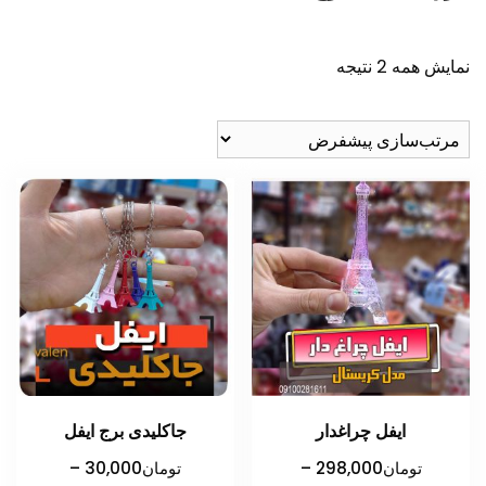
نمایش همه 2 نتیجه
ایفل چراغدار
جاکلیدی برج ایفل
تومان
298,000
–
تومان
30,000
–