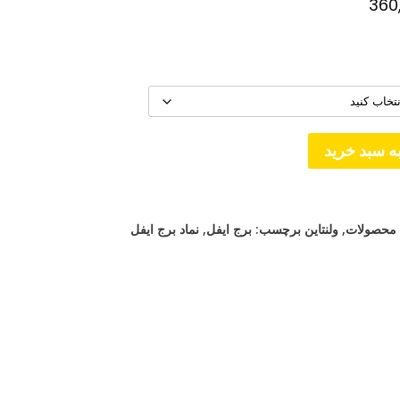
محدوده
360
قیمت:
تومان30,000
تا
تومان360,000
ه سبد خرید
محصولات
,
ولنتاین
برچسب:
برج ایفل
,
نماد برج ایفل