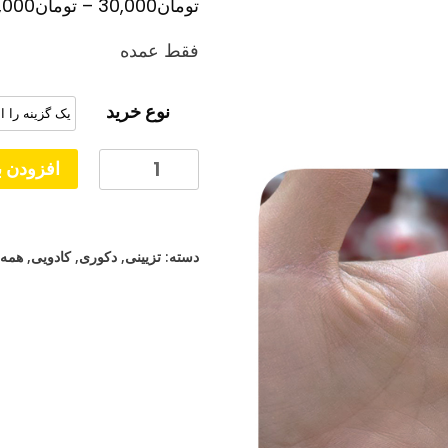
تومان
30,000
–
تومان
,000
فقط عمده
نوع خرید
جاکلیدی
افزودن ب
برج
ایفل
عدد
دسته:
تزیینی
,
دکوری
,
کادویی
,
همه 