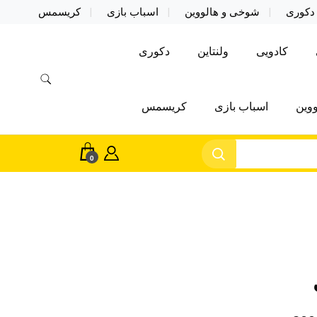
دکوری
شوخی و هالووین
اسباب بازی
کریسمس
کادویی
ولنتاین
دکوری
وین
اسباب بازی
کریسمس
0