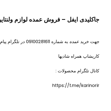
جاکلیدی ایفل – فروش عمده لوازم ولنتا
جهت خرید
عمده
به شماره 09100281611 در تلگرام پیام دهید
کاریشاپ
همراه شادیها
کانال تلگرام محصولات :
https://t.me/karinorir