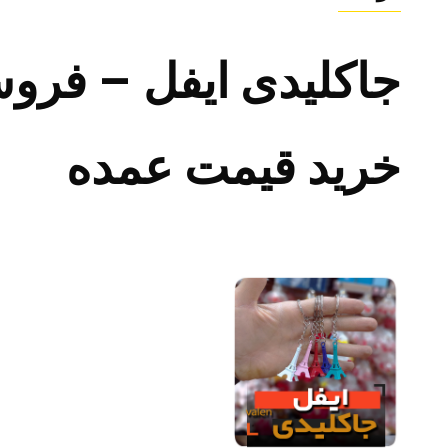
جاکلیدی ایفل – فرو
خرید قیمت عمده