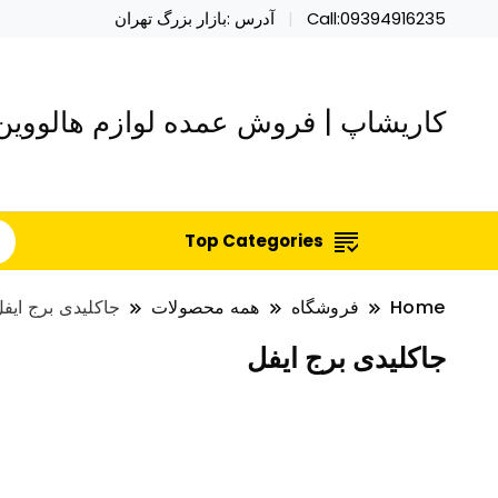
Call:09394916235
آدرس :بازار بزرگ تهران
کاریشاپ | فروش عمده لوازم هالووین 
Top Categories
Home
فروشگاه
همه محصولات
جاکلیدی برج ایف
جاکلیدی برج ایفل