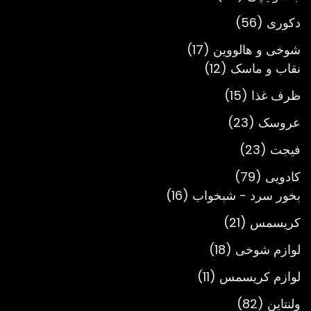
محصول
56
دکوری
56
محصول
17
شوخی و هالووین
17
12
محصول
نقاب و ماسک
12
محصول
15
ظرف غذا
15
محصول
23
عروسک
23
محصول
23
فیجت
23
محصول
79
کادویی
79
محصول
16
بخور سرد - شبخواب
16
محصول
21
کریسمس
21
محصول
18
لوازم شوخی
18
محصول
11
لوازم کریسمس
11
محصول
82
ولنتاین
82