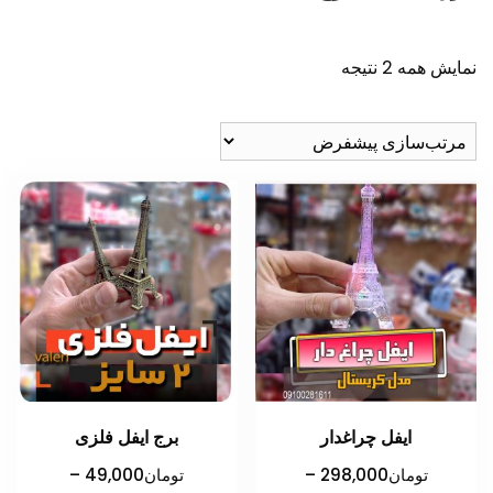
نمایش همه 2 نتیجه
ایفل چراغدار
برج ایفل فلزی
تومان
298,000
–
تومان
49,000
–