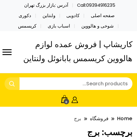
Call:09394916235
آدرس :بازار بزرگ تهران
صفحه اصلی
کادویی
ولنتاین
دکوری
شوخی و هالووین
اسباب بازی
کریسمس
کاریشاپ | فروش عمده لوازم
هالووین کریسمس بابانوئل ولنتاین
0
Home
فروشگاه
برج
برچسب:
برج