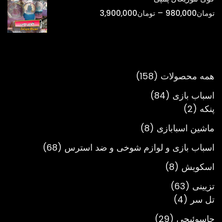
تا
محدوده
–
تومان
980,000
تومان
3,900,000
تومان900,000
قیمت:
تومان980,000
تا
تومان3,900,000
158
همه محصولات
158
محصول
84
اسباب بازی
84
2
محصول
پنکه
2
محصول
8
ماشین اسبابازی
8
محصول
68
اسباب بازی و لوازم شوخی و ضد استرس
68
محصول
8
اسکویش
8
محصول
63
تزیینی
63
4
محصول
تل سر
4
محصول
29
جاسوئیچی
29