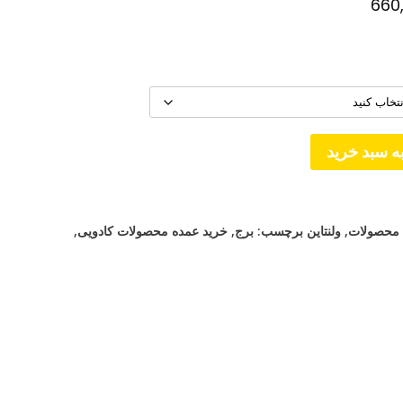
محدوده
660
قیمت:
تومان49,000
تا
تومان660,000
ه سبد خرید
محصولات
,
ولنتاین
برچسب:
برج
,
خرید عمده محصولات کادویی
,