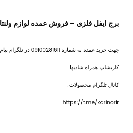
برج ایفل فلزی – فروش عمده لوازم ولنت
جهت خرید
عمده
به شماره 09100281611 در تلگرام پیام دهید
کاریشاپ
همراه شادیها
کانال تلگرام محصولات :
https://t.me/karinorir