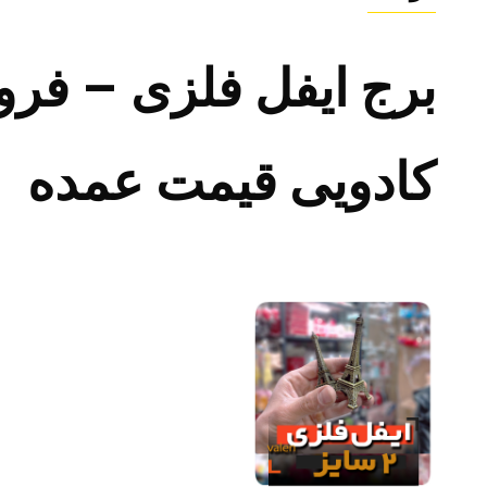
برج ایفل فلزی – فر
کادویی قیمت عمده