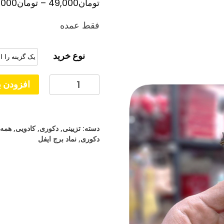
تومان
49,000
–
تومان
,000
فقط عمده
نوع خرید
برج
افزودن ب
ایفل
فلزی
عدد
دسته:
تزیینی
,
دکوری
,
کادویی
,
همه 
دکوری
,
نماد برج ایفل