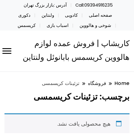
Call:09394916235
آدرس :بازار بزرگ تهران
صفحه اصلی
کادویی
ولنتاین
دکوری
شوخی و هالووین
اسباب بازی
کریسمس
کاریشاپ | فروش عمده لوازم
هالووین کریسمس بابانوئل ولنتاین
Home
فروشگاه
تزئینات کریسمسی
برچسب:
تزئینات کریسمسی
هیچ محصولی یافت نشد.