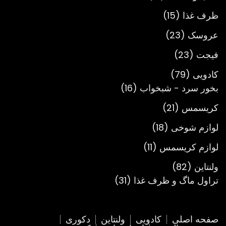
محصول
15
ظرف غذا
15
محصول
23
عروسک
23
محصول
23
فیجت
23
محصول
79
کادویی
79
محصول
16
بخور سرد - شبخواب
16
محصول
21
کریسمس
21
محصول
18
لوازم شوخی
18
محصول
11
لوازم کریسمس
11
محصول
82
ولنتاین
82
محصول
31
تراول ماگ و ظرف غذا
31
محصول
صفحه اصلی
کادویی
ولنتاین
دکوری