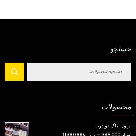
جستجو
محصولات
تراول ماگ دو درب
محدوده
–
تومان
398,000
تومان
1,500,000