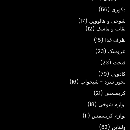
محصول
56
دکوری
56
محصول
17
شوخی و هالووین
17
12
محصول
نقاب و ماسک
12
محصول
15
ظرف غذا
15
محصول
23
عروسک
23
محصول
23
فیجت
23
محصول
79
کادویی
79
محصول
16
بخور سرد - شبخواب
16
محصول
21
کریسمس
21
محصول
18
لوازم شوخی
18
محصول
11
لوازم کریسمس
11
محصول
82
ولنتاین
82