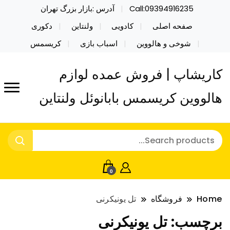
Call:09394916235
آدرس :بازار بزرگ تهران
صفحه اصلی
کادویی
ولنتاین
دکوری
شوخی و هالووین
اسباب بازی
کریسمس
کاریشاپ | فروش عمده لوازم
هالووین کریسمس بابانوئل ولنتاین
0
Home
فروشگاه
تل یونیکرنی
برچسب:
تل یونیکرنی