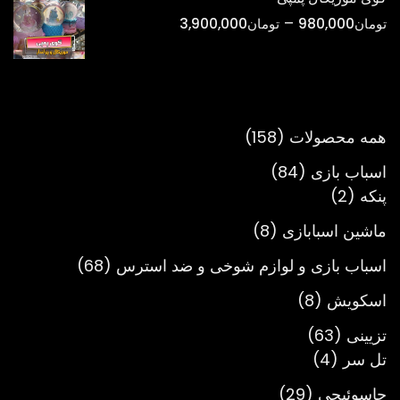
تا
محدوده
–
تومان
980,000
تومان
3,900,000
تومان900,000
قیمت:
تومان980,000
تا
تومان3,900,000
158
همه محصولات
158
محصول
84
اسباب بازی
84
2
محصول
پنکه
2
محصول
8
ماشین اسبابازی
8
محصول
68
اسباب بازی و لوازم شوخی و ضد استرس
68
محصول
8
اسکویش
8
محصول
63
تزیینی
63
4
محصول
تل سر
4
محصول
29
جاسوئیچی
29