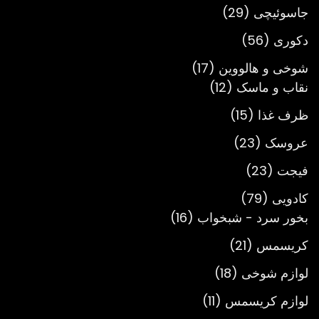
محصول
29
جاسوئیچی
29
محصول
56
دکوری
56
محصول
17
شوخی و هالووین
17
12
محصول
نقاب و ماسک
12
محصول
15
ظرف غذا
15
محصول
23
عروسک
23
محصول
23
فیجت
23
محصول
79
کادویی
79
محصول
16
بخور سرد - شبخواب
16
محصول
21
کریسمس
21
محصول
18
لوازم شوخی
18
محصول
11
لوازم کریسمس
11