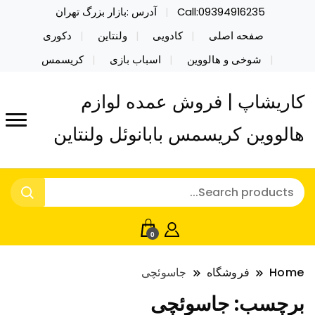
Call:09394916235
آدرس :بازار بزرگ تهران
صفحه اصلی
کادویی
ولنتاین
دکوری
شوخی و هالووین
اسباب بازی
کریسمس
کاریشاپ | فروش عمده لوازم
هالووین کریسمس بابانوئل ولنتاین
0
Home
فروشگاه
جاسوئچی
برچسب:
جاسوئچی