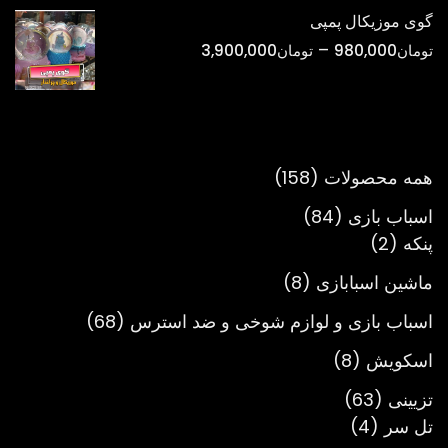
تومان298,000
گوی موزیکال پمپی
تا
محدوده
–
تومان
980,000
تومان
3,900,000
تومان900,000
قیمت:
تومان980,000
تا
تومان3,900,000
158
همه محصولات
158
محصول
84
اسباب بازی
84
2
محصول
پنکه
2
محصول
8
ماشین اسبابازی
8
محصول
68
اسباب بازی و لوازم شوخی و ضد استرس
68
محصول
8
اسکویش
8
محصول
63
تزیینی
63
4
محصول
تل سر
4