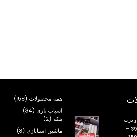
ات
158
همه محصولات
158
محصول
84
اسباب بازی
84
2
محصول
پنکه
2
و درب
محصول
–
39
8
ماشین اسبابازی
8
محدوده