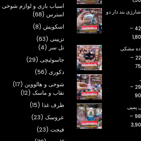
1,5
محصول
اسباب بازی و لوازم شوخی 
قیمت:
شارژی بند دار دو
68
استرس
68
تومان398,000
محصول
تا
8
اسکویش
8
–
42
تومان1,500,000
محصول
محدوده
1,8
63
تزیینی
63
قیمت:
4
محصول
تل سر
4
اده مشکی
تومان420,000
محصول
–
22
29
جاسوئیچی
29
تا
محدوده
75
محصول
تومان1,800,000
56
دکوری
56
قیمت:
محصول
تومان220,000
17
شوخی و هالووین
17
–
29
تا
12
محصول
نقاب و ماسک
12
محدوده
90
تومان750,000
محصول
قیمت:
15
ظرف غذا
15
 پمپی
تومان298,000
محصول
–
23
98
عروسک
23
تا
محدوده
3,9
محصول
تومان900,000
23
فیجت
23
قیمت:
محصول