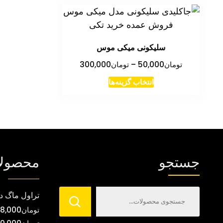
سلیکونی میکی موس
محدوده
تومان
50,000
–
تومان
300,000
قیمت:
این
انتخاب گزینه‌ها
تومان50,000
محصول
تا
دارای
تومان300,000
انواع
مختلفی
می
جستجو
محصول
باشد.
گزینه
ها
تراول ماگ د
ممکن
تومان
8,000
است