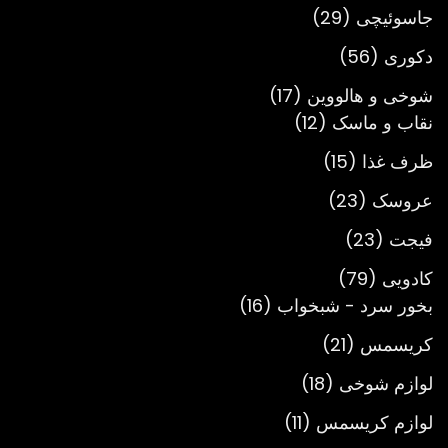
محصول
29
جاسوئیچی
29
محصول
56
دکوری
56
محصول
17
شوخی و هالووین
17
12
محصول
نقاب و ماسک
12
محصول
15
ظرف غذا
15
محصول
23
عروسک
23
محصول
23
فیجت
23
محصول
79
کادویی
79
محصول
16
بخور سرد - شبخواب
16
محصول
21
کریسمس
21
محصول
18
لوازم شوخی
18
محصول
11
لوازم کریسمس
11