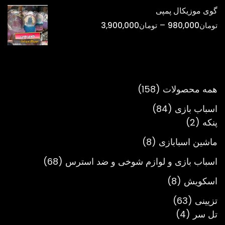
تومان298,000
گوی موزیکال پمپی
تا
محدوده
–
تومان
980,000
تومان
3,900,000
تومان900,000
قیمت:
تومان980,000
تا
تومان3,900,000
158
همه محصولات
158
محصول
84
اسباب بازی
84
2
محصول
پنکه
2
محصول
8
ماشین اسبابازی
8
محصول
68
اسباب بازی و لوازم شوخی و ضد استرس
68
محصول
8
اسکویش
8
محصول
63
تزیینی
63
4
محصول
تل سر
4