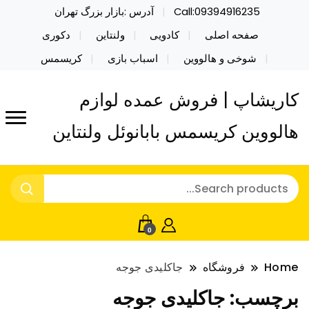
Call:09394916235
آدرس :بازار بزرگ تهران
صفحه اصلی
کادویی
ولنتاین
دکوری
شوخی و هالووین
اسباب بازی
کریسمس
کاریشاپ | فروش عمده لوازم
هالووین کریسمس بابانوئل ولنتاین
0
Home
فروشگاه
جاکلیدی جوجه
برچسب:
جاکلیدی جوجه