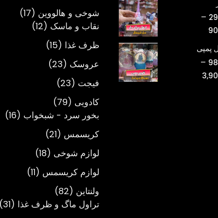
محصول
تومان220,000
17
شوخی و هالووین
17
–
29
تا
12
محصول
نقاب و ماسک
12
محدوده
90
تومان750,000
محصول
قیمت:
15
ظرف غذا
15
 پمپی
تومان298,000
محصول
–
23
98
عروسک
23
تا
محدوده
3,9
محصول
تومان900,000
23
فیجت
23
قیمت:
محصول
تومان980,000
79
کادویی
79
تا
محصول
16
بخور سرد - شبخواب
16
تومان3,900,000
مح
21
کریسمس
21
محصول
18
لوازم شوخی
18
محصول
11
لوازم کریسمس
11
محصول
82
ولنتاین
82
محصول
1
تراول ماگ و ظرف غذا
31
م