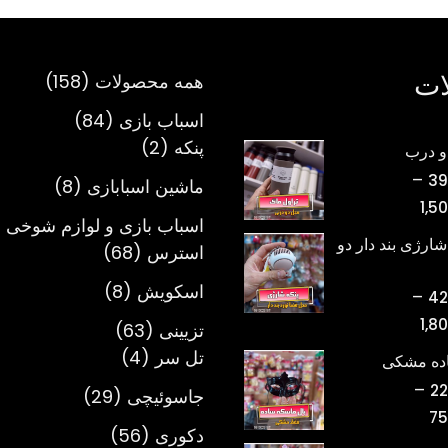
ات
158
همه محصولات
158
محصول
84
اسباب بازی
84
2
محصول
پنکه
2
و درب
محصول
–
39
8
ماشین اسبابازی
8
محدوده
1,5
محصول
اسباب بازی و لوازم شوخی 
قیمت:
شارژی بند دار دو
68
استرس
68
تومان398,000
محصول
تا
8
اسکویش
8
–
42
تومان1,500,000
محصول
محدوده
1,8
63
تزیینی
63
قیمت:
4
محصول
تل سر
4
اده مشکی
تومان420,000
محصول
–
22
29
جاسوئیچی
29
تا
محدوده
75
محصول
تومان1,800,000
56
دکوری
56
قیمت: