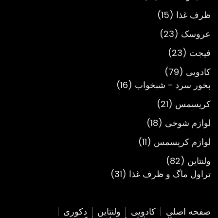
محصول
15
ظرف غذا
15
محصول
23
عروسک
23
محصول
23
فیجت
23
محصول
79
کادویی
79
محصول
16
بخور سرد - شبخواب
16
محصول
21
کریسمس
21
محصول
18
لوازم شوخی
18
محصول
11
لوازم کریسمس
11
محصول
82
ولنتاین
82
محصول
31
تراول ماگ و ظرف غذا
31
محصول
صفحه اصلی
کادویی
ولنتاین
دکوری