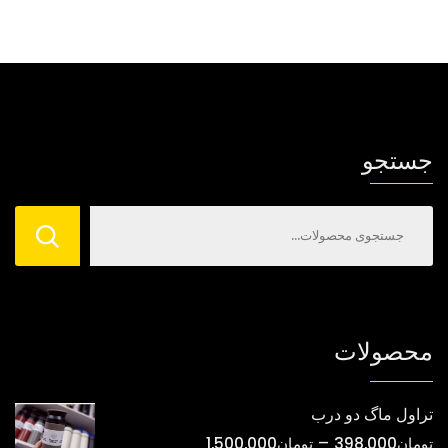
جستجو
محصولات
تراول ماگ دو درب
محدوده
–
تومان
398,000
تومان
1,500,000