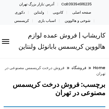
Call:09394916235
آدرس :بازار بزرگ تهران
صفحه اصلی
کادویی
ولنتاین
دکوری
شوخی و هالووین
اسباب بازی
کریسمس
کاریشاپ | فروش عمده لوازم
هالووین کریسمس بابانوئل ولنتاین
Home
فروشگاه
فروش درخت کریسمس مصنوعی در
تهران
برچسب:
فروش درخت کریسمس
مصنوعی در تهران