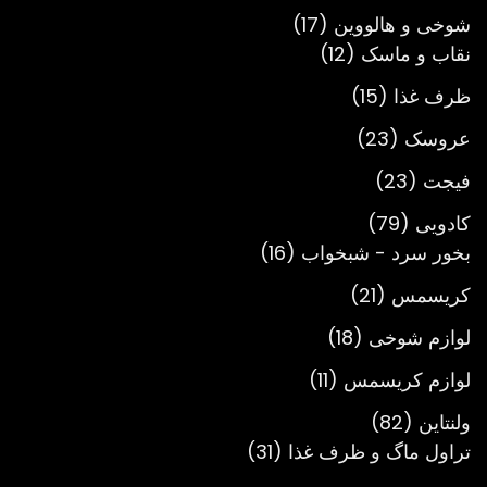
محصول
17
شوخی و هالووین
17
12
محصول
نقاب و ماسک
12
محصول
15
ظرف غذا
15
محصول
23
عروسک
23
محصول
23
فیجت
23
محصول
79
کادویی
79
محصول
16
بخور سرد - شبخواب
16
محصول
21
کریسمس
21
محصول
18
لوازم شوخی
18
محصول
11
لوازم کریسمس
11
محصول
82
ولنتاین
82
محصول
31
تراول ماگ و ظرف غذا
31
محصول