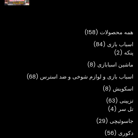
قیمت:
تومان980,000
تا
تومان3,900,000
158
همه محصولات
158
محصول
84
اسباب بازی
84
2
محصول
پنکه
2
محصول
8
ماشین اسبابازی
8
محصول
68
اسباب بازی و لوازم شوخی و ضد استرس
68
محصول
8
اسکویش
8
محصول
63
تزیینی
63
4
محصول
تل سر
4
محصول
29
جاسوئیچی
29
محصول
56
دکوری
56