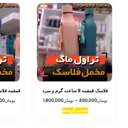
فلاسک قمقمه 8 ساعت گرم و سرد
قمقمه فلاسک ق
محدوده
تومان
490,000
–
تومان
1,800,000
تومان
00
قیمت:
این
انتخاب گزینه‌ها
تومان490,000
محصول
تا
دارای
تومان1,800,000