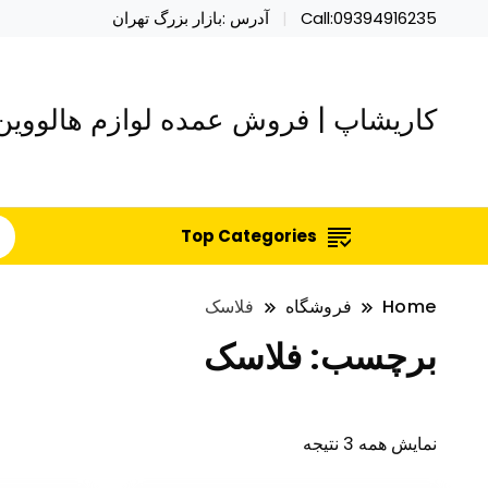
Call:09394916235
آدرس :بازار بزرگ تهران
کاریشاپ | فروش عمده لوازم هالووین 
Top Categories
Home
فروشگاه
فلاسک
برچسب:
فلاسک
نمایش همه 3 نتیجه