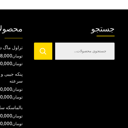
انواع
مختلفی
می
جستجو
محصول
باشد.
گزینه
ها
تراول ماگ د
ممکن
تومان
8,000
است
تومان
00,000
در
صفحه
پنکه جیبی و 
سرعته
محصول
انتخاب
تومان
0,000
شوند
تومان
00,000
بالماسکه س
تومان
0,000
تومان
0,000