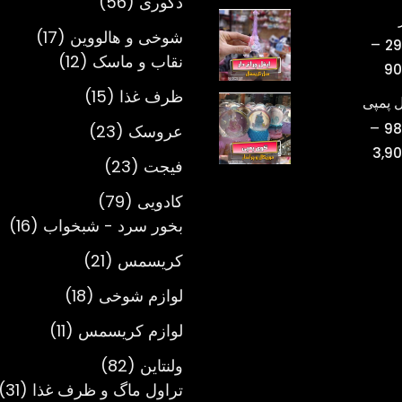
56
دکوری
56
قیمت:
محصول
تومان220,000
17
شوخی و هالووین
17
–
29
تا
12
محصول
نقاب و ماسک
12
محدوده
90
تومان750,000
محصول
قیمت:
15
ظرف غذا
15
 پمپی
تومان298,000
محصول
–
23
98
عروسک
23
تا
محدوده
3,9
محصول
تومان900,000
23
فیجت
23
قیمت:
محصول
تومان980,000
79
کادویی
79
تا
محصول
16
بخور سرد - شبخواب
16
تومان3,900,000
مح
21
کریسمس
21
محصول
18
لوازم شوخی
18
محصول
11
لوازم کریسمس
11
محصول
82
ولنتاین
82
محصول
1
تراول ماگ و ظرف غذا
31