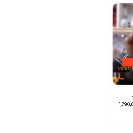
محدوده
1,790,
قیمت:
تومان450,000
صول
تا
ای
تومان1,790,000