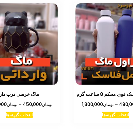
وی محکم 8 ساعت گرم
ماگ خرسی درب دار
محدوده
490,0
–
تومان
1,800,000
تومان
450,000
–
تومان
000
قیمت:
این
این
انتخاب گزینه‌ها
انتخاب گزینه‌ها
تومان490,000
محصول
مح
تا
دارای
دار
تومان1,800,000