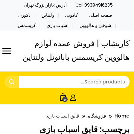
Call:09394916235
آدرس :بازار بزرگ تهران
صفحه اصلی
کادویی
ولنتاین
دکوری
شوخی و هالووین
اسباب بازی
کریسمس
کاریشاپ | فروش عمده لوازم
هالووین کریسمس بابانوئل ولنتاین
0
Home
فروشگاه
قایق اسباب بازی
برچسب:
قایق اسباب بازی