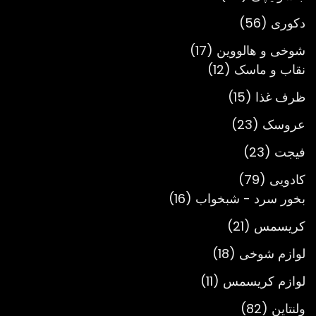
محصول
56
دکوری
56
محصول
17
شوخی و هالووین
17
12
محصول
نقاب و ماسک
12
محصول
15
ظرف غذا
15
محصول
23
عروسک
23
محصول
23
فیجت
23
محصول
79
کادویی
79
محصول
16
بخور سرد - شبخواب
16
محصول
21
کریسمس
21
محصول
18
لوازم شوخی
18
محصول
11
لوازم کریسمس
11
محصول
82
ولنتاین
82