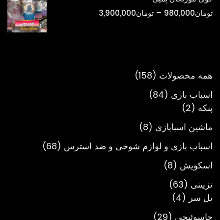
تا
محدوده
–
تومان
980,000
تومان
3,900,000
تومان900,000
قیمت:
تومان980,000
تا
تومان3,900,000
158
همه محصولات
158
محصول
84
اسباب بازی
84
2
محصول
پنکه
2
محصول
8
ماشین اسبابازی
8
محصول
68
اسباب بازی و لوازم شوخی و ضد استرس
68
محصول
8
اسکویش
8
محصول
63
تزیینی
63
4
محصول
تل سر
4
محصول
29
جاسوئیچی
29