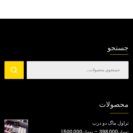
جستجو
محصولات
تراول ماگ دو درب
محدوده
–
تومان
398,000
تومان
1,500,000