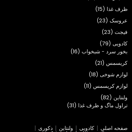
محصول
15
ظرف غذا
15
محصول
23
عروسک
23
محصول
23
فیجت
23
محصول
79
کادویی
79
محصول
16
بخور سرد - شبخواب
16
محصول
21
کریسمس
21
محصول
18
لوازم شوخی
18
محصول
11
لوازم کریسمس
11
محصول
82
ولنتاین
82
محصول
31
تراول ماگ و ظرف غذا
31
محصول
صفحه اصلی
کادویی
ولنتاین
دکوری