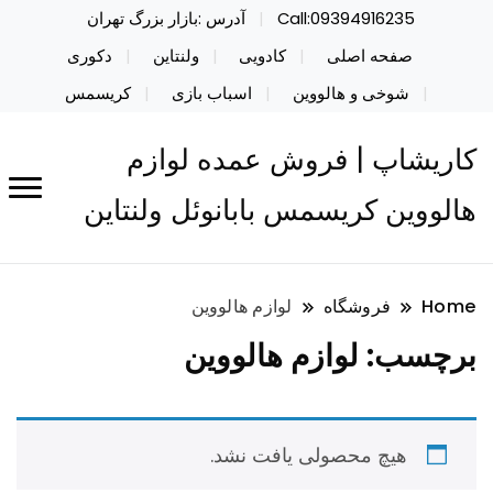
Call:09394916235
آدرس :بازار بزرگ تهران
صفحه اصلی
کادویی
ولنتاین
دکوری
شوخی و هالووین
اسباب بازی
کریسمس
کاریشاپ | فروش عمده لوازم
هالووین کریسمس بابانوئل ولنتاین
Home
فروشگاه
لوازم هالووین
برچسب:
لوازم هالووین
هیچ محصولی یافت نشد.