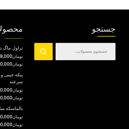
انواع
مختلفی
می
جستجو
محصول
باشد.
گزینه
ها
تراول ماگ د
ممکن
تومان
8,000
است
تومان
00,000
در
صفحه
پنکه جیبی و 
سرعته
محصول
انتخاب
تومان
0,000
شوند
تومان
00,000
بالماسکه س
تومان
0,000
تومان
0,000