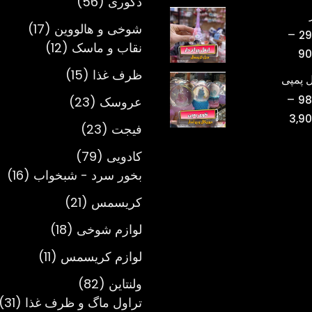
56
دکوری
56
قیمت:
محصول
تومان220,000
17
شوخی و هالووین
17
–
29
تا
12
محصول
نقاب و ماسک
12
محدوده
90
تومان750,000
محصول
قیمت:
15
ظرف غذا
15
 پمپی
تومان298,000
محصول
–
23
98
عروسک
23
تا
محدوده
3,9
محصول
تومان900,000
23
فیجت
23
قیمت:
محصول
تومان980,000
79
کادویی
79
تا
محصول
16
بخور سرد - شبخواب
16
تومان3,900,000
مح
21
کریسمس
21
محصول
18
لوازم شوخی
18
محصول
11
لوازم کریسمس
11
محصول
82
ولنتاین
82
محصول
1
تراول ماگ و ظرف غذا
31