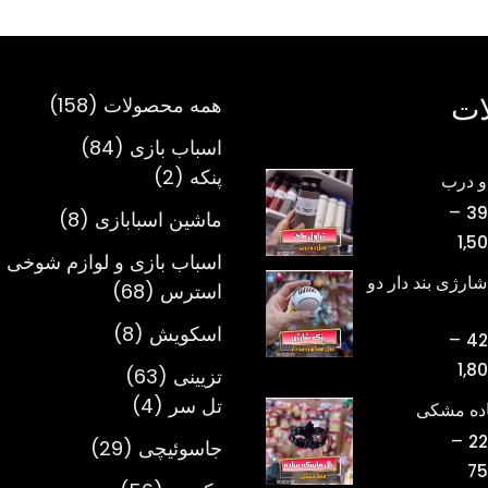
ات
158
همه محصولات
158
محصول
84
اسباب بازی
84
2
محصول
پنکه
2
و درب
محصول
–
39
8
ماشین اسبابازی
8
محدوده
1,5
محصول
اسباب بازی و لوازم شوخی 
قیمت:
شارژی بند دار دو
68
استرس
68
تومان398,000
محصول
تا
8
اسکویش
8
–
42
تومان1,500,000
محصول
محدوده
1,8
63
تزیینی
63
قیمت:
4
محصول
تل سر
4
اده مشکی
تومان420,000
محصول
–
22
29
جاسوئیچی
29
تا
محدوده
75
محصول
تومان1,800,000