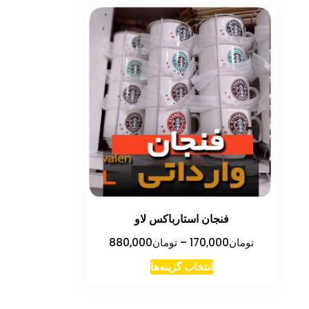
فنجان استارباکس لاو
محدوده
تومان
170,000
–
تومان
880,000
قیمت:
این
انتخاب گزینه‌ها
تومان170,000
محصول
تا
دارای
تومان880,000