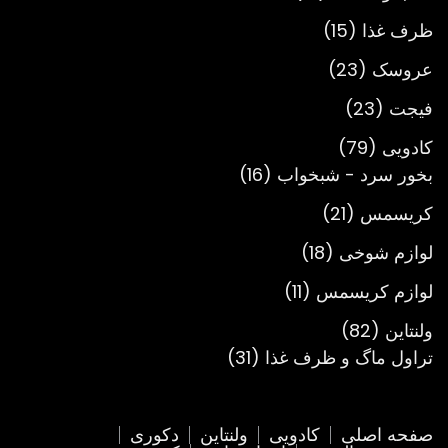
محصول
15
ظرف غذا
15
محصول
23
عروسک
23
محصول
23
فیجت
23
محصول
79
کادویی
79
محصول
16
بخور سرد - شبخواب
16
محصول
21
کریسمس
21
محصول
18
لوازم شوخی
18
محصول
11
لوازم کریسمس
11
محصول
82
ولنتاین
82
محصول
31
تراول ماگ و ظرف غذا
31
محصول
صفحه اصلی
کادویی
ولنتاین
دکوری