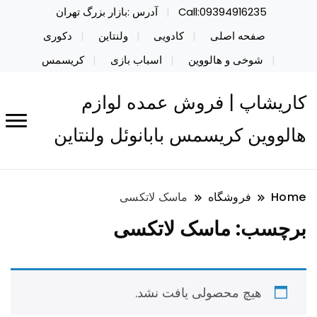
Call:09394916235
آدرس :بازار بزرگ تهران
صفحه اصلی
کادویی
ولنتاین
دکوری
شوخی و هالووین
اسباب بازی
کریسمس
کاریشاپ | فروش عمده لوازم
هالووین کریسمس بابانوئل ولنتاین
Home
فروشگاه
ماسک لاتکسی
برچسب:
ماسک لاتکسی
هیچ محصولی یافت نشد.