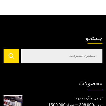
جستجو
محصولات
تراول ماگ دو درب
محدوده
–
تومان
398,000
تومان
1,500,000