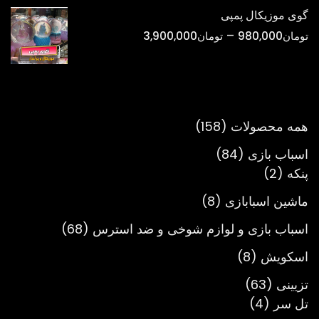
تومان298,000
گوی موزیکال پمپی
تا
محدوده
–
تومان
980,000
تومان
3,900,000
تومان900,000
قیمت:
تومان980,000
تا
تومان3,900,000
158
همه محصولات
158
محصول
84
اسباب بازی
84
2
محصول
پنکه
2
محصول
8
ماشین اسبابازی
8
محصول
68
اسباب بازی و لوازم شوخی و ضد استرس
68
محصول
8
اسکویش
8
محصول
63
تزیینی
63
4
محصول
تل سر
4