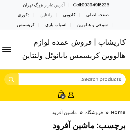
Call:09394916235
آدرس :بازار بزرگ تهران
صفحه اصلی
کادویی
ولنتاین
دکوری
شوخی و هالووین
اسباب بازی
کریسمس
کاریشاپ | فروش عمده لوازم
هالووین کریسمس بابانوئل ولنتاین
0
Home
فروشگاه
ماشین آفرود
برچسب:
ماشین آفرود