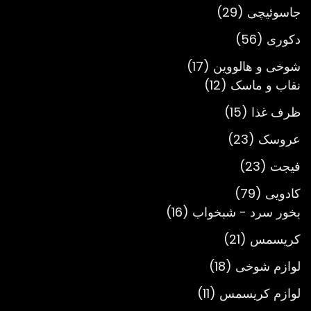
محصول
29
جاسوئیچی
29
محصول
56
دکوری
56
محصول
17
شوخی و هالووین
17
12
محصول
نقاب و ماسک
12
محصول
15
ظرف غذا
15
محصول
23
عروسک
23
محصول
23
فیجت
23
محصول
79
کادویی
79
محصول
16
بخور سرد - شبخواب
16
محصول
21
کریسمس
21
محصول
18
لوازم شوخی
18
محصول
11
لوازم کریسمس
11