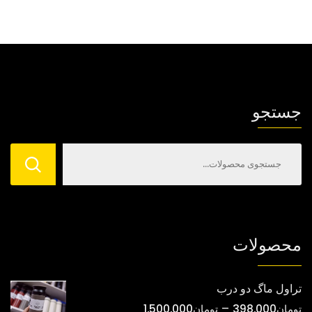
جستجو
محصولات
تراول ماگ دو درب
محدوده
–
تومان
398,000
تومان
1,500,000