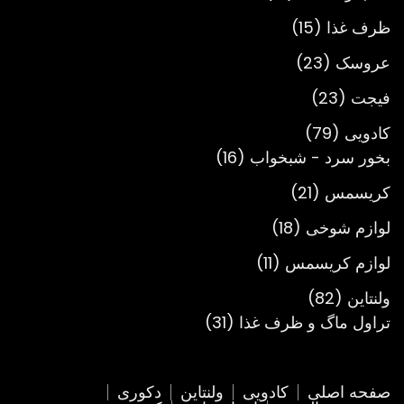
محصول
15
ظرف غذا
15
محصول
23
عروسک
23
محصول
23
فیجت
23
محصول
79
کادویی
79
محصول
16
بخور سرد - شبخواب
16
محصول
21
کریسمس
21
محصول
18
لوازم شوخی
18
محصول
11
لوازم کریسمس
11
محصول
82
ولنتاین
82
محصول
31
تراول ماگ و ظرف غذا
31
محصول
صفحه اصلی
کادویی
ولنتاین
دکوری