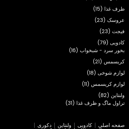
محصول
15
ظرف غذا
15
محصول
23
عروسک
23
محصول
23
فیجت
23
محصول
79
کادویی
79
محصول
16
بخور سرد - شبخواب
16
محصول
21
کریسمس
21
محصول
18
لوازم شوخی
18
محصول
11
لوازم کریسمس
11
محصول
82
ولنتاین
82
محصول
31
تراول ماگ و ظرف غذا
31
محصول
صفحه اصلی
کادویی
ولنتاین
دکوری