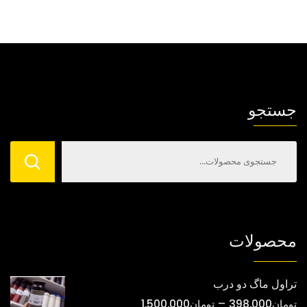
جستجو
محصولات
تراول ماگ دو درب
محدوده
–
تومان
398,000
تومان
1,500,000