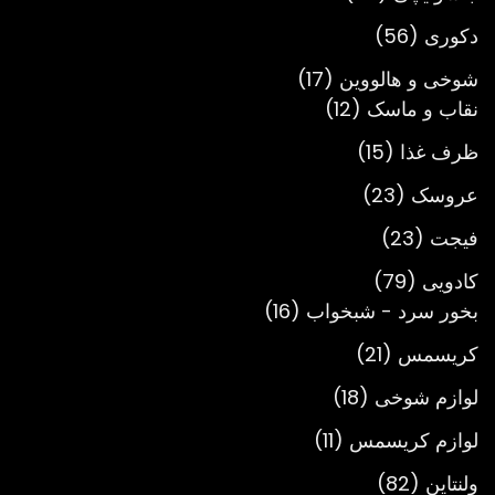
محصول
56
دکوری
56
محصول
17
شوخی و هالووین
17
12
محصول
نقاب و ماسک
12
محصول
15
ظرف غذا
15
محصول
23
عروسک
23
محصول
23
فیجت
23
محصول
79
کادویی
79
محصول
16
بخور سرد - شبخواب
16
محصول
21
کریسمس
21
محصول
18
لوازم شوخی
18
محصول
11
لوازم کریسمس
11
محصول
82
ولنتاین
82