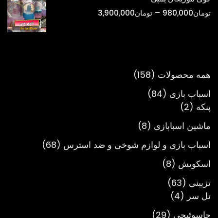
تا
محدوده
–
تومان
980,000
تومان
3,900,000
تومان900,000
قیمت:
تومان980,000
تا
تومان3,900,000
158
همه محصولات
158
محصول
84
اسباب بازی
84
2
محصول
پنکه
2
محصول
8
ماشین اسبابازی
8
محصول
68
اسباب بازی و لوازم شوخی و ضد استرس
68
محصول
8
اسکویش
8
محصول
63
تزیینی
63
4
محصول
تل سر
4
محصول
29
جاسوئیچی
29