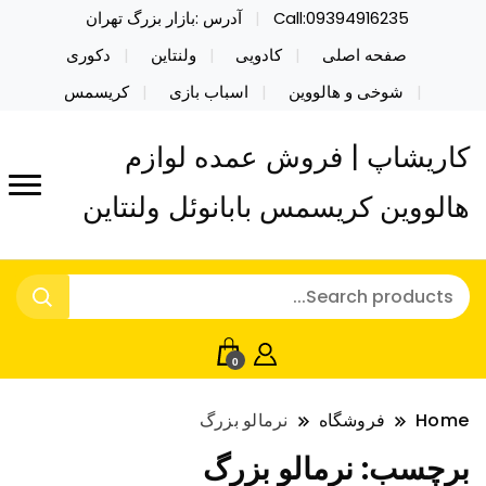
Call:09394916235
آدرس :بازار بزرگ تهران
صفحه اصلی
کادویی
ولنتاین
دکوری
شوخی و هالووین
اسباب بازی
کریسمس
کاریشاپ | فروش عمده لوازم
هالووین کریسمس بابانوئل ولنتاین
0
Home
فروشگاه
نرمالو بزرگ
برچسب:
نرمالو بزرگ