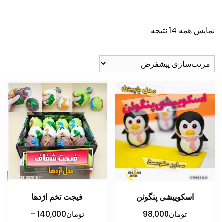
نمایش همه 14 نتیجه
اسکوییشی پنگوئن
فیجت تخم اژدها
تومان
98,000
تومان
140,000
–