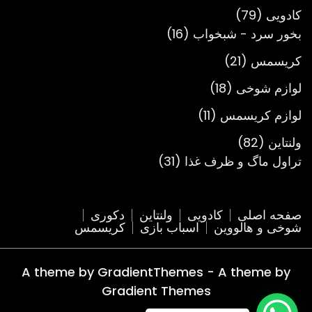
محصول
79
کادویی
79
محصول
16
بخور سرد - شبخواب
16
محصول
21
کریسمس
21
محصول
18
لوازم شوخی
18
محصول
11
لوازم کریسمس
11
محصول
82
ولنتاین
82
محصول
31
تراول ماگ و ظرف غذا
31
محصول
صفحه اصلی
کادویی
ولنتاین
دکوری
شوخی و هالووین
اسباب بازی
کریسمس
A theme by GradientThemes - A theme by
Gradient Themes