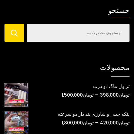
ها
ممکن
جستجو
ممکن
است
است
در
در
صفحه
صفحه
محصول
محصول
انتخاب
انتخاب
شوند
شوند
محصولات
تراول ماگ دو درب
محدوده
–
تومان
398,000
تومان
1,500,000
قیمت:
تومان398,000
پنکه جیبی و شارژی بند دار دو سرعته
تا
محدوده
–
تومان
420,000
تومان
1,800,000
تومان1,500,000
قیمت: