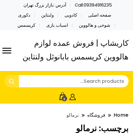
Call:09394916235
آدرس :بازار بزرگ تهران
صفحه اصلی
کادویی
ولنتاین
دکوری
شوخی و هالووین
اسباب بازی
کریسمس
کاریشاپ | فروش عمده لوازم
هالووین کریسمس بابانوئل ولنتاین
0
Home
فروشگاه
نرمالو
برچسب:
نرمالو