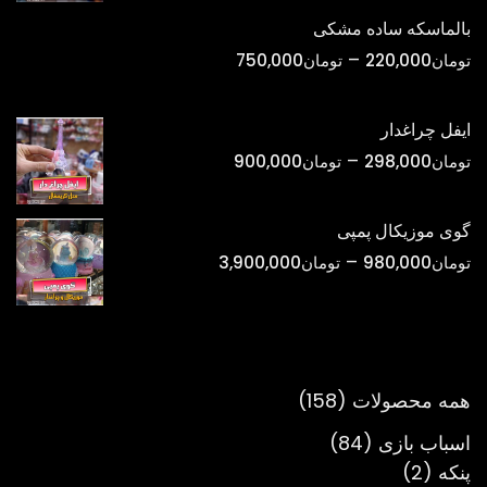
تومان420,000
بالماسکه ساده مشکی
تا
محدوده
–
تومان
220,000
تومان
750,000
تومان1,800,000
قیمت:
تومان220,000
ایفل چراغدار
تا
محدوده
–
تومان
298,000
تومان
900,000
تومان750,000
قیمت:
تومان298,000
گوی موزیکال پمپی
تا
محدوده
–
تومان
980,000
تومان
3,900,000
تومان900,000
قیمت:
تومان980,000
تا
تومان3,900,000
158
همه محصولات
158
محصول
84
اسباب بازی
84
2
محصول
پنکه
2