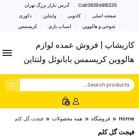
Call:09394916235
آدرس :بازار بزرگ تهران
صفحه اصلی
کادویی
ولنتاین
دکوری
شوخی و هالووین
اسباب بازی
کریسمس
کاریشاپ | فروش عمده لوازم
هالووین کریسمس بابانوئل ولنتاین
0
Home
فروشگاه
همه محصولات
فیجت گل کلم
فیجت گل کلم