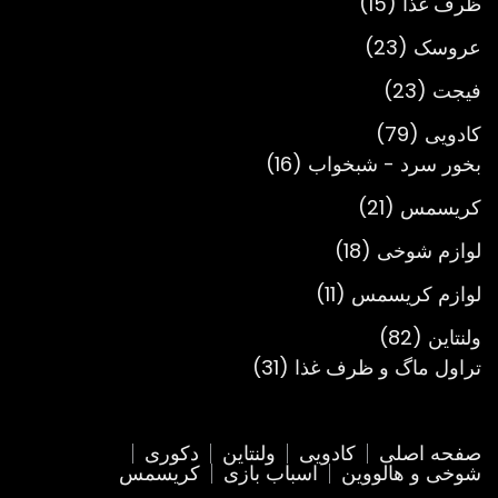
15
ظرف غذا
15
محصول
23
عروسک
23
محصول
23
فیجت
23
محصول
79
کادویی
79
محصول
16
بخور سرد - شبخواب
16
محصول
21
کریسمس
21
محصول
18
لوازم شوخی
18
محصول
11
لوازم کریسمس
11
محصول
82
ولنتاین
82
محصول
31
تراول ماگ و ظرف غذا
31
محصول
صفحه اصلی
کادویی
ولنتاین
دکوری
شوخی و هالووین
اسباب بازی
کریسمس