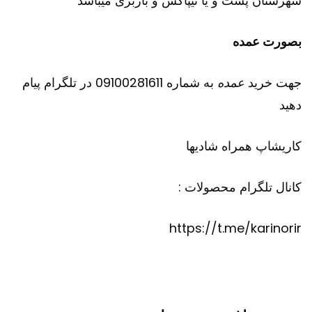
شهرستان پست و یا تیپاکس و باربری میباشد
بصورت عمده
جهت خرید
عمده
به شماره 09100281611 در تلگرام پیام
دهید
کاریشاپ
همراه شادیها
کانال تلگرام محصولات :
https://t.me/karinorir