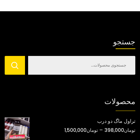
مختلفی
مختلفی
می
می
باشد.
باشد.
گزینه
گزینه
ها
ها
جستجو
ممکن
ممکن
است
است
در
در
صفحه
صفحه
محصول
محصول
انتخاب
انتخاب
شوند
شوند
محصولات
تراول ماگ دو درب
محدوده
–
تومان
398,000
تومان
1,500,000
قیمت: