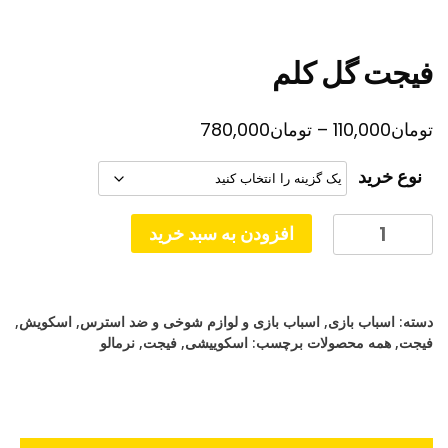
فیجت گل کلم
محدوده
تومان
110,000
–
تومان
780,000
قیمت:
نوع خرید
تومان110,000
تا
فیجت
افزودن به سبد خرید
گل
تومان780,000
کلم
عدد
دسته:
اسباب بازی
,
اسباب بازی و لوازم شوخی و ضد استرس
,
اسکویش
,
فیجت
,
همه محصولات
برچسب:
اسکوییشی
,
فیجت
,
نرمالو