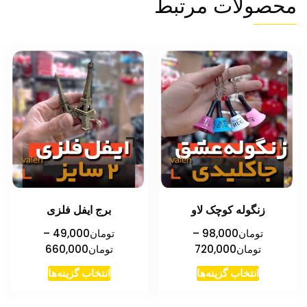
محصولات مرتبط
زنگوله کوچک لاو
برج ایفل فلزی
تومان
98,000
–
تومان
49,000
–
محدوده
محدوده
تومان
720,000
تومان
660,000
قیمت:
قیمت:
این
این
انتخاب گزینه‌ها
انتخاب گزینه‌ها
تومان98,000
تومان00
محصول
محصول
تا
تا