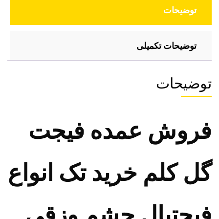
توضیحات
توضیحات تکمیلی
توضیحات
فروش عمده فیجت
گل کلم خرید تک انواع
فیجتبال چشم وزقی